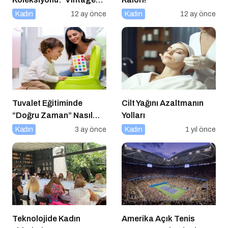
Romance’ Nostaljiyle
Kadın
12 ay önce
Kadın
12 ay önce
Harmanlanmış Bir
Zarafeti Tırnaklara
Taşıyor!
Tuvalet Eğitiminde
Cilt Yağını Azaltmanın
“Doğru Zaman” Nasıl
Yolları
Anlaşılır?
Kadın
3 ay önce
Kadın
1 yıl önce
Teknolojide Kadın
Amerika Açık Tenis