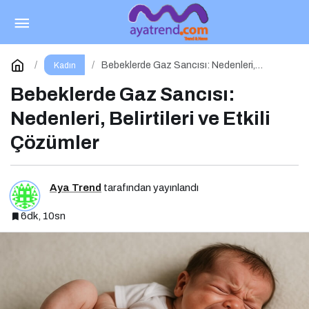
Yaz Mevsimine Sağlıklı ve Işıltılı Bir Ciltle
Merhaba Deyin
Paylaş
Yorum Yap
Bebeklerde Gaz Sancısı: Nedenleri,
Kadın
Belirtileri ve Etkili Çözümler
Bebeklerde Gaz Sancısı:
Nedenleri, Belirtileri ve Etkili
Çözümler
Aya Trend
tarafından yayınlandı
6dk, 10sn