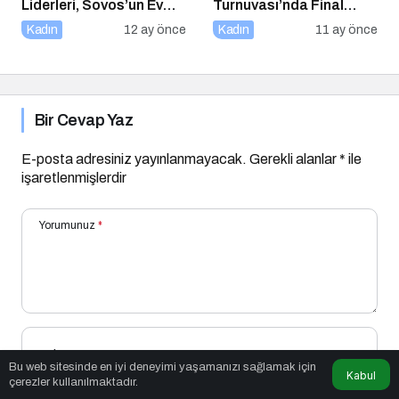
Liderleri, Sovos’un Ev
Turnuvası’nda Final
Sahipliğinde Bir Araya
Heyecanı Eurosport’ta!
Kadın
12 ay önce
Kadın
11 ay önce
Geldi
Bir Cevap Yaz
E-posta adresiniz yayınlanmayacak.
Gerekli alanlar
*
ile
işaretlenmişlerdir
Yorumunuz
*
Adınız
*
Bu web sitesinde en iyi deneyimi yaşamanızı sağlamak için
Kabul
çerezler kullanılmaktadır.