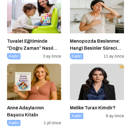
Tuvalet Eğitiminde
Menopozda Beslenme:
“Doğru Zaman” Nasıl
Hangi Besinler Süreci
Anlaşılır?
Kolaylaştırır?
Kadın
3 ay önce
Kadın
11 ay önce
Anne Adaylarının
Melike Turan Kimdir?
Başucu Kitabı
Kadın
9 ay önce
Kadın
1 yıl önce