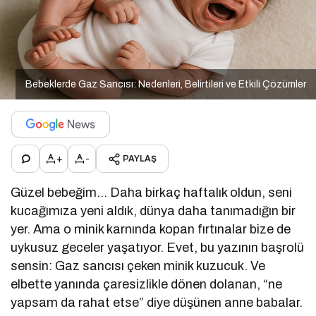
Bebeklerde Gaz Sancısı: Nedenleri, Belirtileri ve Etkili Çözümler
+
-
PAYLAŞ
Güzel bebeğim… Daha birkaç haftalık oldun, seni
kucağımıza yeni aldık, dünya daha tanımadığın bir
yer. Ama o minik karnında kopan fırtınalar bize de
uykusuz geceler yaşatıyor. Evet, bu yazının başrolü
sensin: Gaz sancısı çeken minik kuzucuk. Ve
elbette yanında çaresizlikle dönen dolanan, “ne
yapsam da rahat etse” diye düşünen anne babalar.