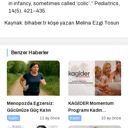
in infancy, sometimes called ‘colic’.” Pediatrics,
14(5), 421–435.
Kaynak: bihaber.tr köşe yazarı Melina Ezgi Tosun
Benzer Haberler
Menopozda Egzersiz:
KAGİDER Momentum
Gücünüze Güç Katın
Programı Kadın
Girişimcilerin Gücüne
Kadın
11 ay önce
Kadın
10 ay önce
Güç Katıyor