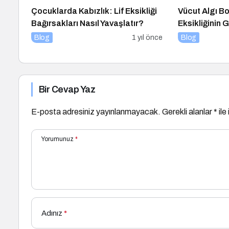
Çocuklarda Kabızlık: Lif Eksikliği
Vücut Algı B
Bağırsakları Nasıl Yavaşlatır?
Eksikliğinin
Blog
1 yıl önce
Blog
Bir Cevap Yaz
E-posta adresiniz yayınlanmayacak.
Gerekli alanlar
*
ile
Yorumunuz
*
Adınız
*