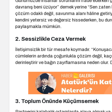
Günümüzde insanlar sorunlarını ifade ederken 
davranış beni üzüyor” demek yerine “Sen zaten hep
çözüm odaklı değil, savunma alanı hâline getiriyo
kendini yetersiz ve değersiz hissederken, bu durum
paylaşmakla mümkün.
2.
Sessizlikle Ceza Vermek
İletişimsizlik bir tür mesafe koymadır. “Konuşa
cümlelerin ardında çoğunlukla çözüm değil, kaçın
derinleştirir ve bağın zayıflamasına neden olur.
3.
Toplum Önünde Küçümsemek
Partnerini kalabalık ortamlarda alaya almak ya 