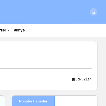
iler
Künye
3dk, 21sn
Popüler Haberler