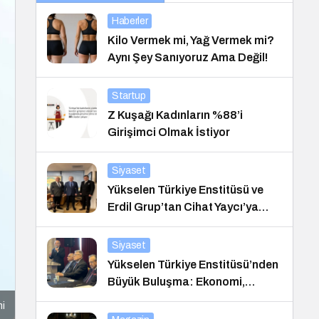
Haberler
Kilo Vermek mi, Yağ Vermek mi?
Aynı Şey Sanıyoruz Ama Değil!
Startup
Z Kuşağı Kadınların %88’i
Girişimci Olmak İstiyor
Siyaset
Yükselen Türkiye Enstitüsü ve
Erdil Grup’tan Cihat Yaycı’ya
Anlamlı Ziyaret
Siyaset
Yükselen Türkiye Enstitüsü’nden
Büyük Buluşma: Ekonomi,
Güvenlik Politikaları ve Hukuk
mi
Konferansı