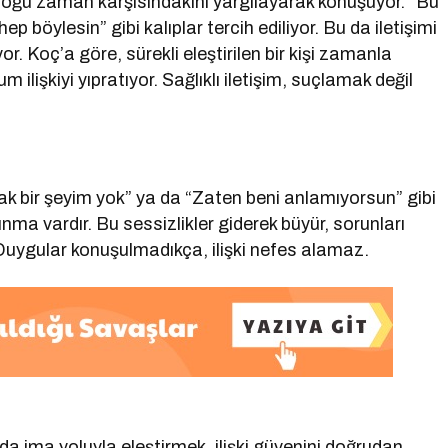
çoğu zaman karşısındakini yargılayarak konuşuyor. “Bu
 böylesin” gibi kalıplar tercih ediliyor. Bu da iletişimi
r. Koç’a göre, sürekli eleştirilen bir kişi zamanla
 ilişkiyi yıpratıyor. Sağlıklı iletişim, suçlamak değil
cak bir şeyim yok” ya da “Zaten beni anlamıyorsun” gibi
ma vardır. Bu sessizlikler giderek büyür, sorunları
 Duygular konuşulmadıkça, ilişki nefes alamaz.
da ima yoluyla eleştirmek, ilişki güvenini doğrudan