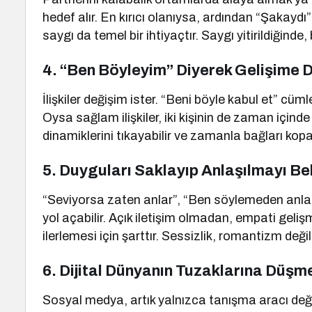
hedef alır. En kırıcı olanıysa, ardından “Şakaydı”
saygı da temel bir ihtiyaçtır. Saygı yitirildiğinde
4.
“Ben Böyleyim” Diyerek Gelişime 
İlişkiler değişim ister. “Beni böyle kabul et” cüm
Oysa sağlam ilişkiler, iki kişinin de zaman içinde 
dinamiklerini tıkayabilir ve zamanla bağları kopar
5.
Duyguları Saklayıp Anlaşılmayı B
“Seviyorsa zaten anlar”, “Ben söylemeden anlamal
yol açabilir. Açık iletişim olmadan, empati geli
ilerlemesi için şarttır. Sessizlik, romantizm de
6.
Dijital Dünyanın Tuzaklarına Düşm
Sosyal medya, artık yalnızca tanışma aracı değil, 