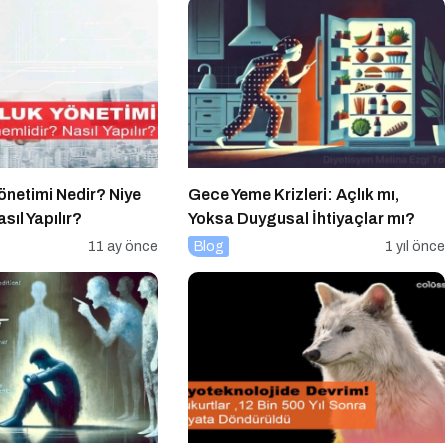
önetimi Nedir? Niye
Gece Yeme Krizleri: Açlık mı,
sıl Yapılır?
Yoksa Duygusal İhtiyaçlar mı?
11 ay önce
Blog
1 yıl önce