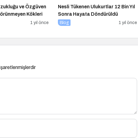
ozukluğu ve Özgüven
Nesli Tükenen Ulukurtlar 12 Bin Yıl
 Görünmeyen Kökleri
Sonra Hayata Döndürüldü
1 yıl önce
Blog
1 yıl önce
 işaretlenmişlerdir