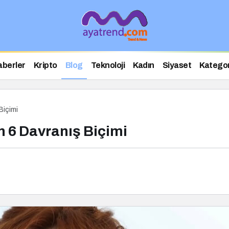
aberler
Kripto
Blog
Teknoloji
Kadın
Siyaset
Kategor
 Biçimi
en 6 Davranış Biçimi