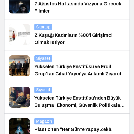
7 Ağustos Haftasında Vizyona Girecek
Filmler
Startup
Z Kuşağı Kadınların %88’i Girişimci
Olmak İstiyor
Siyaset
Yükselen Türkiye Enstitüsü ve Erdil
Grup’tan Cihat Yaycı’ya Anlamlı Ziyaret
Siyaset
Yükselen Türkiye Enstitüsü’nden Büyük
Buluşma: Ekonomi, Güvenlik Politikaları
ve Hukuk Konferansı
Magazin
Plastic’ten “Her Gün”e Yapay Zekâ