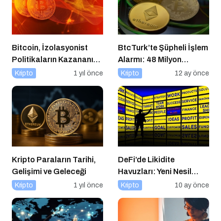
Bitcoin, İzolasyonist
BtcTurk’te Şüpheli İşlem
Politikaların Kazananı
Alarmı: 48 Milyon
Olabilir
Dolarlık Çıkış İddiası
Kripto
1 yıl önce
Kripto
12 ay önce
Kripto Paraların Tarihi,
DeFi’de Likidite
Gelişimi ve Geleceği
Havuzları: Yeni Nesil
Finansın Kalbi
Kripto
1 yıl önce
Kripto
10 ay önce