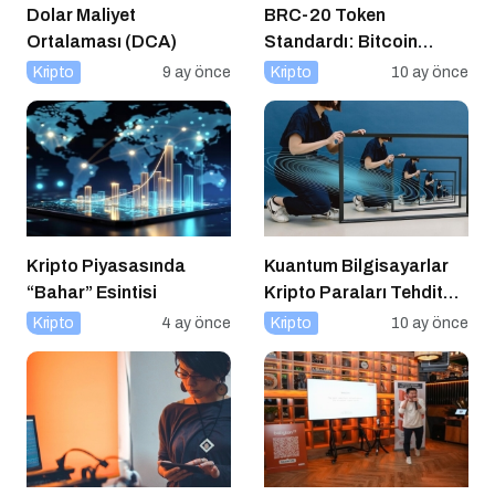
Dolar Maliyet
BRC-20 Token
Ortalaması (DCA)
Standardı: Bitcoin
Üzerindeki Deneysel
Kripto
9 ay önce
Kripto
10 ay önce
Adım
Kripto Piyasasında
Kuantum Bilgisayarlar
“Bahar” Esintisi
Kripto Paraları Tehdit
Eder mi?
Kripto
4 ay önce
Kripto
10 ay önce