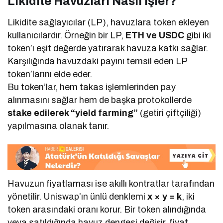
Likidite Havuzları Nasıl İşler?
Likidite sağlayıcılar (LP), havuzlara token ekleyen
kullanıcılardır. Örneğin bir LP,
ETH ve USDC
gibi iki
token’ı eşit değerde yatırarak havuza katkı sağlar.
Karşılığında havuzdaki payını temsil eden LP
token’larını elde eder.
Bu token’lar, hem takas işlemlerinden pay
alınmasını sağlar hem de başka protokollerde
stake edilerek “yield farming”
(getiri çiftçiliği)
yapılmasına olanak tanır.
Havuzun fiyatlaması ise akıllı kontratlar tarafından
yönetilir. Uniswap’ın ünlü denklemi
x × y = k
, iki
token arasındaki oranı korur. Bir token alındığında
veya satıldığında havuz dengesi değişir, fiyat