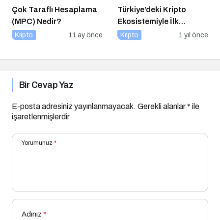
Çok Taraflı Hesaplama
Türkiye’deki Kripto
(MPC) Nedir?
Ekosistemiyle İlk
Buluşma
Kripto
11 ay önce
Kripto
1 yıl önce
Bir Cevap Yaz
E-posta adresiniz yayınlanmayacak.
Gerekli alanlar
*
ile
işaretlenmişlerdir
Yorumunuz
*
Adınız
*