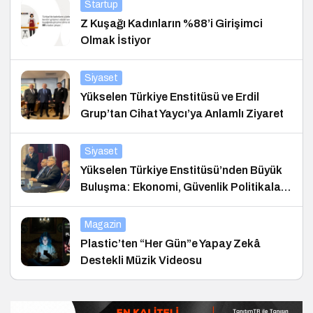
Startup
Z Kuşağı Kadınların %88’i Girişimci
Olmak İstiyor
Siyaset
Yükselen Türkiye Enstitüsü ve Erdil
Grup’tan Cihat Yaycı’ya Anlamlı Ziyaret
Siyaset
Yükselen Türkiye Enstitüsü’nden Büyük
Buluşma: Ekonomi, Güvenlik Politikaları
ve Hukuk Konferansı
Magazin
Plastic’ten “Her Gün”e Yapay Zekâ
Destekli Müzik Videosu