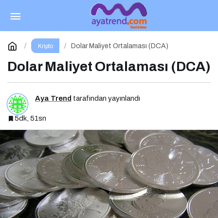
DeFi’de Likidite Havuzları: Yeni Nesil Finansın
Kalbi
Paylaş
Yorum Yap
Dolar Maliyet Ortalaması (DCA)
Kripto
Dolar Maliyet Ortalaması (DCA)
Aya Trend
tarafından yayınlandı
5dk, 51sn