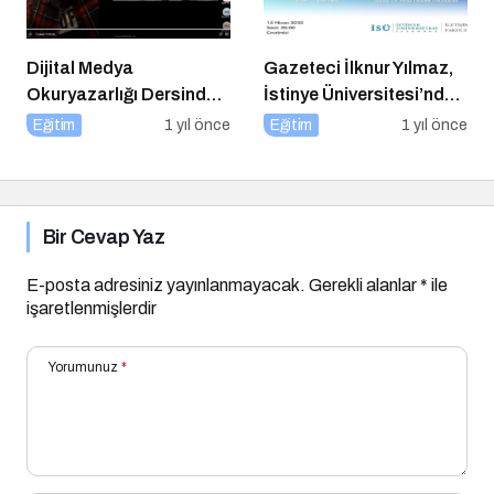
Dijital Medya
Gazeteci İlknur Yılmaz,
Okuryazarlığı Dersinde
İstinye Üniversitesi’nde
Dijital Markalaşma
Dijital Medya
Eğitim
1 yıl önce
Eğitim
1 yıl önce
Konuşuldu
Okuryazarlığı Dersinin
Konuğu Oldu
Bir Cevap Yaz
E-posta adresiniz yayınlanmayacak.
Gerekli alanlar
*
ile
işaretlenmişlerdir
Yorumunuz
*