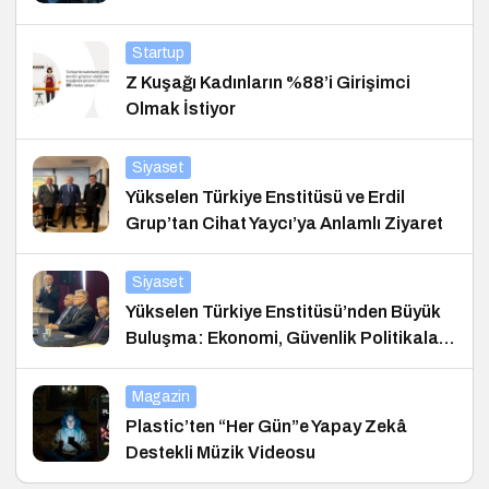
Startup
Z Kuşağı Kadınların %88’i Girişimci
Olmak İstiyor
Siyaset
Yükselen Türkiye Enstitüsü ve Erdil
Grup’tan Cihat Yaycı’ya Anlamlı Ziyaret
Siyaset
Yükselen Türkiye Enstitüsü’nden Büyük
Buluşma: Ekonomi, Güvenlik Politikaları
ve Hukuk Konferansı
Magazin
Plastic’ten “Her Gün”e Yapay Zekâ
Destekli Müzik Videosu