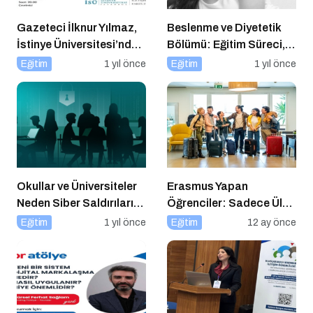
Gazeteci İlknur Yılmaz,
Beslenme ve Diyetetik
İstinye Üniversitesi’nde
Bölümü: Eğitim Süreci,
Dijital Medya
Kariyer Olanakları ve
Eğitim
1 yıl önce
Eğitim
1 yıl önce
Okuryazarlığı Dersinin
Geleceği
Konuğu Oldu
Okullar ve Üniversiteler
Erasmus Yapan
Neden Siber Saldırıların
Öğrenciler: Sadece Ülke
Hedefinde?
Değil, Bakış Açısı da
Eğitim
1 yıl önce
Eğitim
12 ay önce
Değişiyor