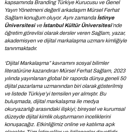
kapsamında Branding Türkiye Kurucusu ve Genel
Yayın Yönetmeni değerli arkadaşım Mürsel Ferhat
Sağlam konuğum oluyor. Aynı zamanda
İstinye
Üniversitesi
ve
İstanbul Kültür Üniversitesi
’nde
öğretim görevlisi olarak dersler veren Sağlam, yazar,
akademisyen ve dijital markalaşma uzmanı kimliğiyle
tanınmaktadır.
‘Dijital Markalaşma” kavramını sosyal bilimler
literatürüne kazandıran Mürsel Ferhat Sağlam, 2023
yılında yayınlanan global bir raporda dünya geneli 50
dijital pazarlama uzmanından biri olarak gösterilmiş
ve listede Türkiye’yi temsilen yer almıştır. Bu
buluşmada, dijital markalaşma ile medya
okuryazarlığı arasındaki ilişkiyi; bireysel ve kurumsal
düzeyde dijital kimlik oluşturmanın inceliklerini
konuşacağız. Etkinliğimiz online ve katılıma açık
olacaktır. Tüm İstinyeliler ve ilgilenenler davetlidir.