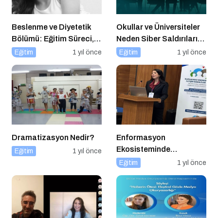
Beslenme ve Diyetetik
Okullar ve Üniversiteler
Bölümü: Eğitim Süreci,
Neden Siber Saldırıların
Kariyer Olanakları ve
Hedefinde?
Eğitim
1 yıl önce
Eğitim
1 yıl önce
Geleceği
Dramatizasyon Nedir?
Enformasyon
Ekosisteminde
Eğitim
1 yıl önce
Dezenformasyon ve
Eğitim
1 yıl önce
Çözüm Arayışları