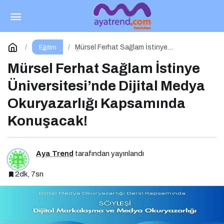
PR Atölye Dergisi’nin 9. Sayısı Çıktı!
Paylaş
Yorum Yap
Mürsel Ferhat Sağlam İstinye
Eğitim
Üniversitesi’nde Dijital Medya Okuryazarlığı
Kapsamında Konuşacak!
Mürsel Ferhat Sağlam İstinye
Üniversitesi’nde Dijital Medya
Okuryazarlığı Kapsamında
Konuşacak!
Aya Trend
tarafından yayınlandı
2dk, 7sn