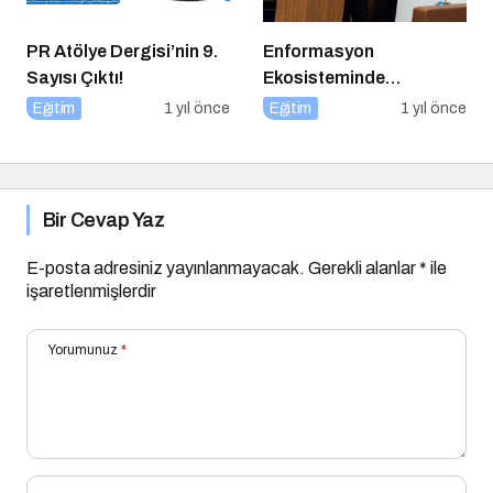
PR Atölye Dergisi’nin 9.
Enformasyon
Sayısı Çıktı!
Ekosisteminde
Dezenformasyon ve
Eğitim
1 yıl önce
Eğitim
1 yıl önce
Çözüm Arayışları
Bir Cevap Yaz
E-posta adresiniz yayınlanmayacak.
Gerekli alanlar
*
ile
işaretlenmişlerdir
Yorumunuz
*