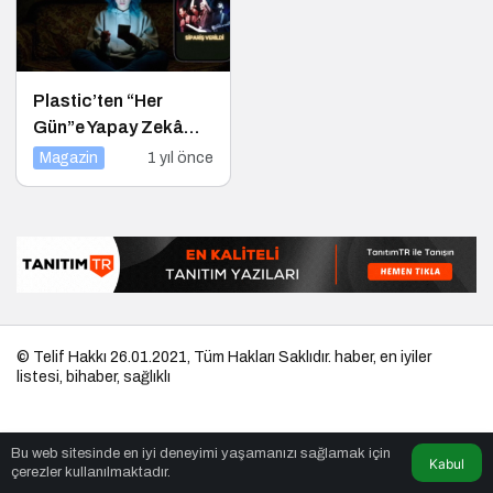
Plastic’ten “Her
Gün”e Yapay Zekâ
Destekli Müzik
Magazin
1 yıl önce
Videosu
© Telif Hakkı 26.01.2021, Tüm Hakları Saklıdır.
haber
,
en iyiler
listesi
,
bihaber
,
sağlıklı
Bu web sitesinde en iyi deneyimi yaşamanızı sağlamak için
Kabul
çerezler kullanılmaktadır.