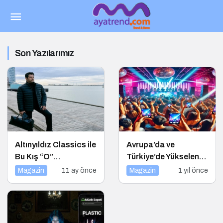
Son Yazılarımız
Altınyıldız Classics ile
Avrupa’da ve
Bu Kış “O”
Türkiye’de Yükselen
konuşulacak
Trend: Telefonsuz
Magazin
11 ay önce
Magazin
1 yıl önce
Gece Kulüpleri