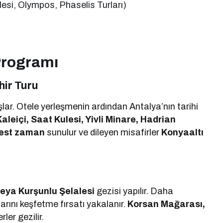
esi, Olympos, Phaselis Turları)
ı
Programı
hir Turu
şlar. Otele yerleşmenin ardından Antalya’nın tarihi
Kaleiçi, Saat Kulesi, Yivli Minare, Hadrian
est zaman
sunulur ve dileyen misafirler
Konyaaltı
eya Kurşunlu Şelalesi
gezisi yapılır. Daha
rını keşfetme fırsatı yakalanır.
Korsan Mağarası,
ler gezilir.