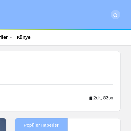
iler
Künye
2dk, 53sn
Popüler Haberler