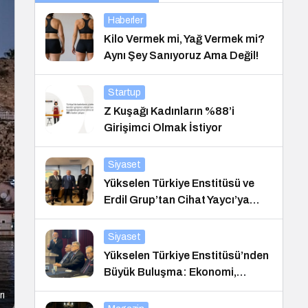
Haberler
Kilo Vermek mi, Yağ Vermek mi?
Aynı Şey Sanıyoruz Ama Değil!
Startup
Z Kuşağı Kadınların %88’i
Girişimci Olmak İstiyor
Siyaset
Yükselen Türkiye Enstitüsü ve
Erdil Grup’tan Cihat Yaycı’ya
Anlamlı Ziyaret
Siyaset
Yükselen Türkiye Enstitüsü’nden
Büyük Buluşma: Ekonomi,
Güvenlik Politikaları ve Hukuk
rı
Konferansı