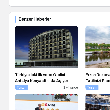
Benzer Haberler
Türkiye’deki İlk voco Otelini
Erken Rezer
Antalya Konyaaltı’nda Açıyor
Tatilinizi Pla
Yakalayın!
Turizm
1 yıl önce
Turizm