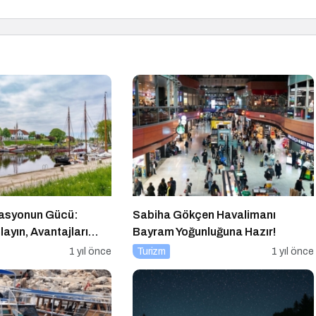
vasyonun Gücü:
Sabiha Gökçen Havalimanı
nlayın, Avantajları
Bayram Yoğunluğuna Hazır!
1 yıl önce
Turizm
1 yıl önce