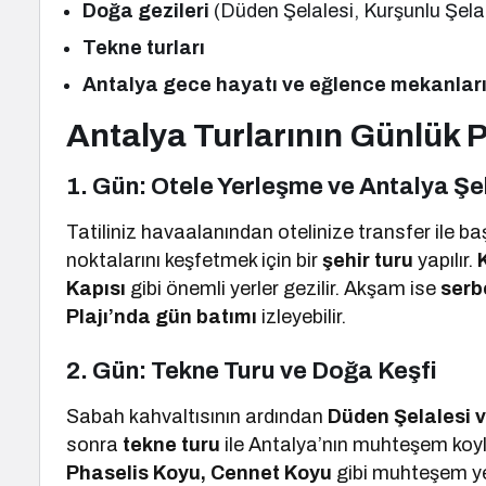
Doğa gezileri
(Düden Şelalesi, Kurşunlu Şelal
Tekne turları
Antalya gece hayatı ve eğlence mekanlar
Antalya Turlarının Günlük 
1. Gün: Otele Yerleşme ve Antalya Şe
Tatiliniz havaalanından otelinize transfer ile ba
noktalarını keşfetmek için bir
şehir turu
yapılır.
Kapısı
gibi önemli yerler gezilir. Akşam ise
serb
Plajı’nda gün batımı
izleyebilir.
2. Gün: Tekne Turu ve Doğa Keşfi
Sabah kahvaltısının ardından
Düden Şelalesi v
sonra
tekne turu
ile Antalya’nın muhteşem koyla
Phaselis Koyu, Cennet Koyu
gibi muhteşem yer