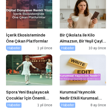
İçerik Ekosisteminde
Bir Çikolata ile Kilo
Öne Çıkan Platformlar
Almazsın, Bir Yeşil Çayla
da Zayıflamazsın
Haberler
1 yıl önce
Haberler
10 ay önce
Spora Yeni Başlayacak
Kurumsal Yayıncılık
Çocuklar İçin Önemli
Nedir Etkili Kurumsal
Adımlar
Yayıncılık İçin 10 Altın
Haberler
1 yıl önce
Haberler
8 ay önce
Öneri