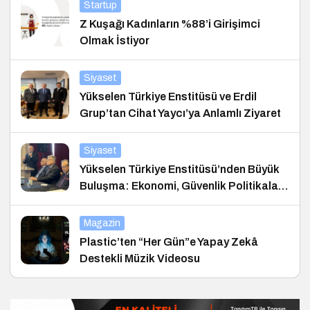
Startup
Z Kuşağı Kadınların %88’i Girişimci
Olmak İstiyor
Siyaset
Yükselen Türkiye Enstitüsü ve Erdil
Grup’tan Cihat Yaycı’ya Anlamlı Ziyaret
Siyaset
Yükselen Türkiye Enstitüsü’nden Büyük
Buluşma: Ekonomi, Güvenlik Politikaları
ve Hukuk Konferansı
Magazin
Plastic’ten “Her Gün”e Yapay Zekâ
Destekli Müzik Videosu