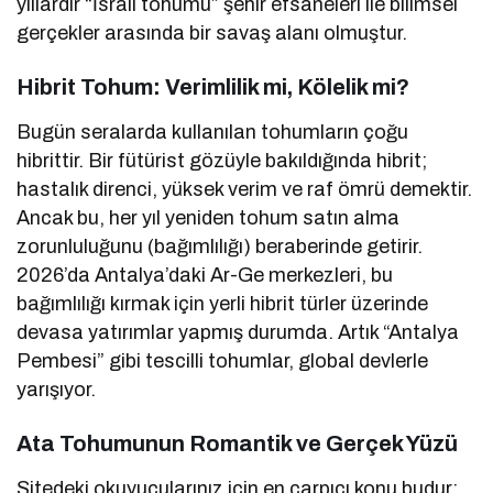
yıllardır “İsrail tohumu” şehir efsaneleri ile bilimsel
gerçekler arasında bir savaş alanı olmuştur.
Hibrit Tohum: Verimlilik mi, Kölelik mi?
Bugün seralarda kullanılan tohumların çoğu
hibrittir. Bir fütürist gözüyle bakıldığında hibrit;
hastalık direnci, yüksek verim ve raf ömrü demektir.
Ancak bu, her yıl yeniden tohum satın alma
zorunluluğunu (bağımlılığı) beraberinde getirir.
2026’da Antalya’daki Ar-Ge merkezleri, bu
bağımlılığı kırmak için yerli hibrit türler üzerinde
devasa yatırımlar yapmış durumda. Artık “Antalya
Pembesi” gibi tescilli tohumlar, global devlerle
yarışıyor.
Ata Tohumunun Romantik ve Gerçek Yüzü
Sitedeki okuyucularınız için en çarpıcı konu budur: