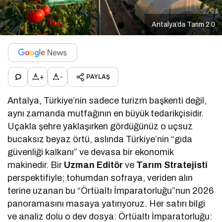
Antalya’da Tarım 2.0
+
-
PAYLAŞ
Antalya, Türkiye’nin sadece turizm başkenti değil,
aynı zamanda mutfağının en büyük tedarikçisidir.
Uçakla şehre yaklaşırken gördüğünüz o uçsuz
bucaksız beyaz örtü, aslında Türkiye’nin “gıda
güvenliği kalkanı” ve devasa bir ekonomik
makinedir. Bir
Uzman Editör
ve
Tarım Stratejisti
perspektifiyle; tohumdan sofraya, veriden alın
terine uzanan bu “Örtüaltı İmparatorluğu”nun 2026
panoramasını masaya yatırıyoruz. Her satırı bilgi
ve analiz dolu o dev dosya: Örtüaltı İmparatorluğu: