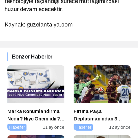
teknolojiyle taçlandığı sürece mutfağımızdaki
huzur devam edecektir.
Kaynak: guzelantalya.com
Benzer Haberler
Marka Konumlandırma
Fırtına Paşa
Nedir? Niye Önemlidir?
Deplasmanından 3
Nasıl Yapılır?
Puanla Ayrıldı
Haberler
11 ay önce
Haberler
12 ay önce