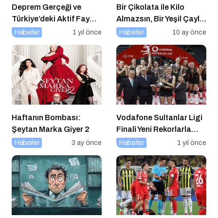
Deprem Gerçeği ve
Bir Çikolata ile Kilo
Türkiye’deki Aktif Fay
Almazsın, Bir Yeşil Çayla
Hatları (Tüm Şehirler)
da Zayıflamazsın
Haberler
1 yıl önce
Haberler
10 ay önce
Haftanın Bombası:
Vodafone Sultanlar Ligi
Şeytan Marka Giyer 2
Finali Yeni Rekorlarla
Tamamlandı
Haberler
3 ay önce
Haberler
1 yıl önce