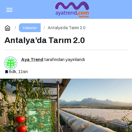
Doktorclub Awards 2025: Türkiye’nin Sağlık
Ödülleri 9. Kez Sahiplerini Buluyor
Paylaş
Yorum Yap
Antalya’da Tarım 2.0
Haberler
Antalya’da Tarım 2.0
Aya Trend
tarafından yayınlandı
6dk, 11sn