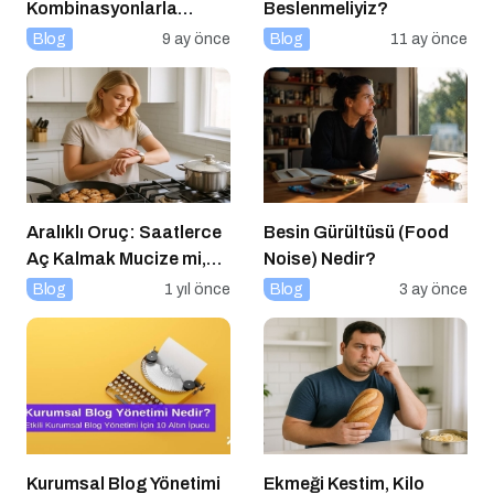
Kombinasyonlarla
Beslenmeliyiz?
Besinlerin Gücünü Artırın
Blog
9 ay önce
Blog
11 ay önce
Aralıklı Oruç: Saatlerce
Besin Gürültüsü (Food
Aç Kalmak Mucize mi,
Noise) Nedir?
Geçici Bir Trend Mi?
Blog
1 yıl önce
Blog
3 ay önce
Kurumsal Blog Yönetimi
Ekmeği Kestim, Kilo