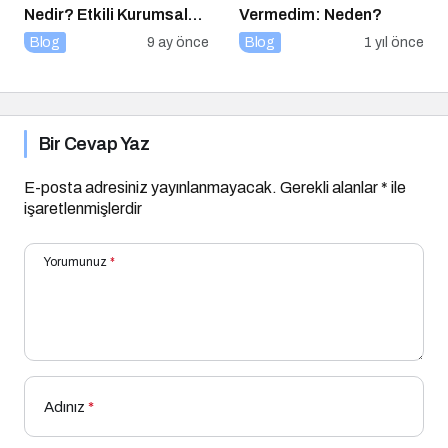
Nedir? Etkili Kurumsal
Vermedim: Neden?
Blog Yönetimi için 10
Blog
9 ay önce
Blog
1 yıl önce
Altın İpucu
Bir Cevap Yaz
E-posta adresiniz yayınlanmayacak.
Gerekli alanlar
*
ile
işaretlenmişlerdir
Yorumunuz
*
Adınız
*