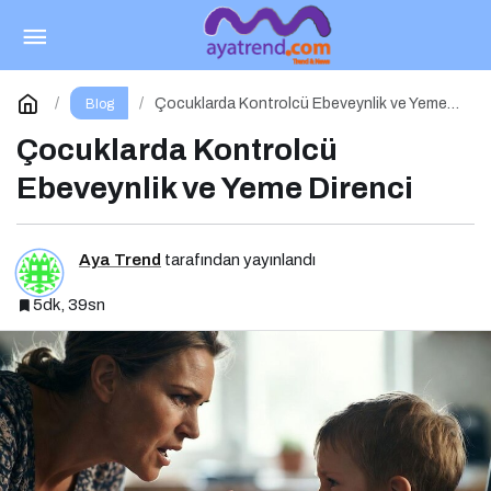
Mikrobiyota İlaçları Nasıl Etkiler?
Paylaş
Yorum Yap
Çocuklarda Kontrolcü Ebeveynlik ve Yeme
Blog
Direnci
Çocuklarda Kontrolcü
Ebeveynlik ve Yeme Direnci
Aya Trend
tarafından yayınlandı
5dk, 39sn