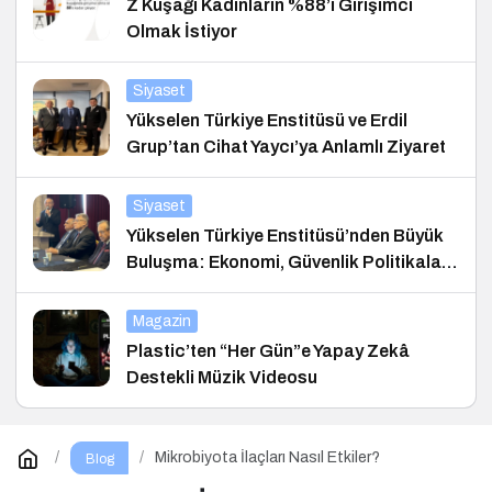
Z Kuşağı Kadınların %88’i Girişimci
Olmak İstiyor
Siyaset
Yükselen Türkiye Enstitüsü ve Erdil
Grup’tan Cihat Yaycı’ya Anlamlı Ziyaret
Siyaset
Yükselen Türkiye Enstitüsü’nden Büyük
Buluşma: Ekonomi, Güvenlik Politikaları
ve Hukuk Konferansı
Magazin
Plastic’ten “Her Gün”e Yapay Zekâ
Destekli Müzik Videosu
Mikrobiyota İlaçları Nasıl Etkiler?
Blog