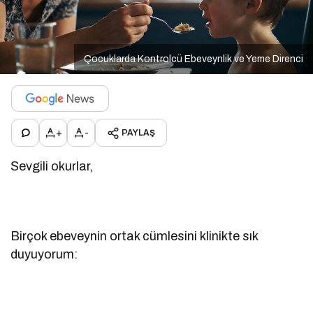
Çocuklarda Kontrolcü Ebeveynlik ve Yeme Direnci
+
-
PAYLAŞ
Sevgili okurlar,
Birçok ebeveynin ortak cümlesini klinikte sık
duyuyorum: