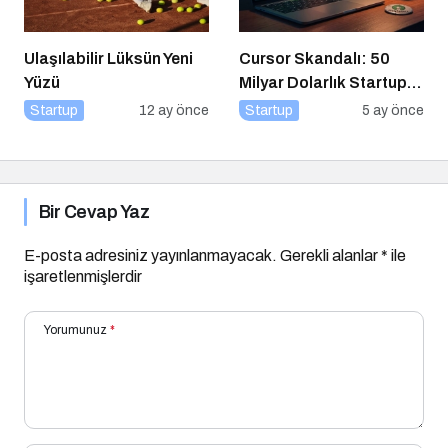
Ulaşılabilir Lüksün Yeni
Cursor Skandalı: 50
Yüzü
Milyar Dolarlık Startup
Açık Kaynağı Gizleyince
Startup
12 ay önce
Startup
5 ay önce
Ne Oldu?
Bir Cevap Yaz
E-posta adresiniz yayınlanmayacak.
Gerekli alanlar
*
ile
işaretlenmişlerdir
Yorumunuz
*