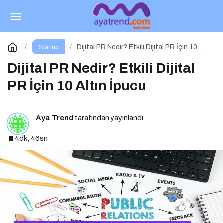
İçerik Pazarlaması Nedir? Etkili İçerik
Pazarlaması İçin 10 Altın İpucu
Paylaş
Yorum Yap
Dijital PR Nedir? Etkili Dijital PR İçin 10
Startup
Altın İpucu
Dijital PR Nedir? Etkili Dijital
PR İçin 10 Altın İpucu
Aya Trend
tarafından yayınlandı
4dk, 46sn