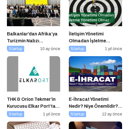
Balkanlar’dan Afrika’ya
İletişim Yönetimi
Turizmin Nabzı
Olmadan İşletme
Uzakrota Dubai’de Attı
Yönetimi Olmaz
Startup
10 ay önce
Startup
1 yıl önce
THK & Orion Tekmer’in
E-İhracat Yönetimi
Kurucusu Elkar Port’tan
Nedir? Niye Önemlidir?
Savunma Sanayii
Nasıl Yapılır?
Startup
1 yıl önce
Startup
12 ay önce
Atılımı: AET
Electronics’e Stratejik