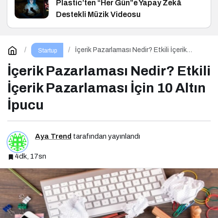
Plastic’ten “Her Gün”e Yapay Zekâ
Destekli Müzik Videosu
İçerik Pazarlaması Nedir? Etkili İçerik
Startup
Pazarlaması İçin 10 Altın İpucu
İçerik Pazarlaması Nedir? Etkili
İçerik Pazarlaması İçin 10 Altın
İpucu
Aya Trend
tarafından yayınlandı
4dk, 17sn