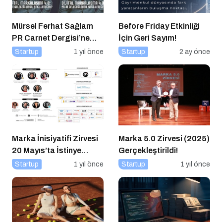
Mürsel Ferhat Sağlam
Before Friday Etkinliği
PR Carnet Dergisi’ne
İçin Geri Sayım!
Konuştu
Startup
1 yıl önce
Startup
2 ay önce
Marka İnisiyatifi Zirvesi
Marka 5.0 Zirvesi (2025)
20 Mayıs’ta İstinye
Gerçekleştirildi!
Üniversitesi’nde!
Startup
1 yıl önce
Startup
1 yıl önce