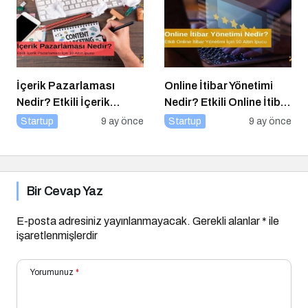
Yatırım
İçerik Pazarlaması
Online İtibar Yönetimi
Nedir? Etkili İçerik
Nedir? Etkili Online İtibar
Pazarlaması İçin 10
Yönetimi İçin 10 Altın
Startup
9 ay önce
Startup
9 ay önce
Altın İpucu
İpucu
Bir Cevap Yaz
E-posta adresiniz yayınlanmayacak.
Gerekli alanlar
*
ile
işaretlenmişlerdir
Yorumunuz
*