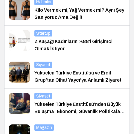
Haberler
Kilo Vermek mi, Yağ Vermek mi? Aynı Şey
Sanıyoruz Ama Değil!
Startup
Z Kuşağı Kadınların %88’i Girişimci
Olmak İstiyor
Siyaset
Yükselen Türkiye Enstitüsü ve Erdil
Grup’tan Cihat Yaycı’ya Anlamlı Ziyaret
Siyaset
Yükselen Türkiye Enstitüsü’nden Büyük
Buluşma: Ekonomi, Güvenlik Politikaları
ve Hukuk Konferansı
Magazin