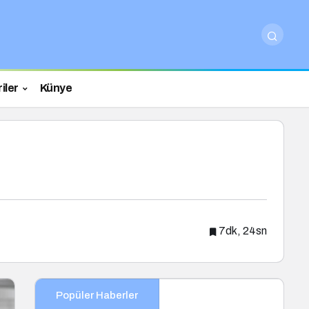
iler
Künye
7dk, 24sn
Popüler Haberler