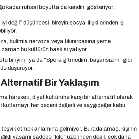
ğu kadar ruhsal boyutta da kendini gösteriyor.
 değil” düşüncesi, bireyin sosyal ilişkilerinden iş
iliyor.
za, bulimia nervoza veya tıkınırcasına yeme
u zaman bu kültürün baskısı yatıyor.
kötü biriyim” ya da “Spora gitmedim, başarısızım” gibi
mde düşürüyor.
lternatif Bir Yaklaşım
a hareketi, diyet kültürüne karşı bir alternatif olarak
ini kutlamayı, her bedeni değerli ve saygıdeğer kabul
ı teşvik etmek anlamına gelmiyor. Burada amaç, kişinin
lıklı yaşamı sadece “kilo” üzerinden değil, çok daha