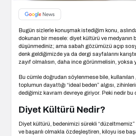
Bugün sizlerle konuşmak istediğim konu, aslınd
dokunan bir mesele: diyet kültürü ve medyanın be
düşünmediniz; ama sabah gözümüzü açıp sosya
denk geldiğimizde ya da dergi sayfalarını karışt
zayıf olmalısın, daha ince görünmelisin, yoksa ye
Bu cümle doğrudan söylenmese bile, kullanılan g
toplumun dayattığı “ideal beden” algısı, zihinler
dediğimiz kavram devreye giriyor. Peki nedir bu 
Diyet Kültürü Nedir?
Diyet kültürü, bedenimizi sürekli “düzeltmemiz” ge
ve başarılı olmakla özdeşleştiren, kiloyu ise baş