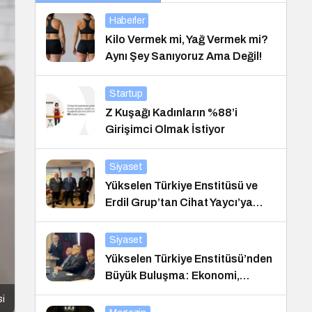
Haberler
Kilo Vermek mi, Yağ Vermek mi?
Aynı Şey Sanıyoruz Ama Değil!
Startup
Z Kuşağı Kadınların %88’i
Girişimci Olmak İstiyor
Siyaset
Yükselen Türkiye Enstitüsü ve
Erdil Grup’tan Cihat Yaycı’ya
Anlamlı Ziyaret
Siyaset
Yükselen Türkiye Enstitüsü’nden
Büyük Buluşma: Ekonomi,
Güvenlik Politikaları ve Hukuk
si
Konferansı