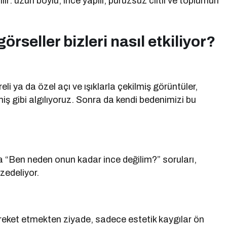
ır: uzun boylu, ince yapılı, pürüzsüz ciltli ve toplumun
örseller bizleri nasıl etkiliyor?
i ya da özel açı ve ışıklarla çekilmiş görüntüler,
iş gibi algılıyoruz. Sonra da kendi bedenimizi bu
 “Ben neden onun kadar ince değilim?” soruları,
 zedeliyor.
areket etmekten ziyade, sadece estetik kaygılar ön