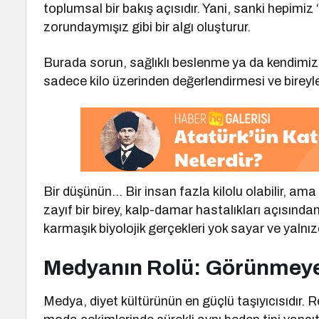
toplumsal bir bakış açısıdır. Yani, sanki hepi
zorundaymışız gibi bir algı oluşturur.
Burada sorun, sağlıklı beslenme ya da kendimize
sadece kilo üzerinden değerlendirmesi ve bireyl
Bir düşünün… Bir insan fazla kilolu olabilir, ama 
zayıf bir birey, kalp-damar hastalıkları açısından
karmaşık biyolojik gerçekleri yok sayar ve yalnı
Medyanın Rolü: Görünmeye
Medya, diyet kültürünün en güçlü taşıyıcısıdır. R