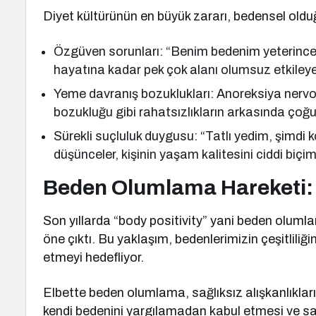
Diyet kültürünün en büyük zararı, bedensel oldu
Özgüven sorunları: “Benim bedenim yeterince iyi
hayatına kadar pek çok alanı olumsuz etkileyeb
Yeme davranış bozuklukları: Anoreksiya nervo
bozukluğu gibi rahatsızlıkların arkasında çoğ
Sürekli suçluluk duygusu: “Tatlı yedim, şimdi 
düşünceler, kişinin yaşam kalitesini ciddi biçi
Beden Olumlama Hareketi: A
Son yıllarda “body positivity” yani beden olumlam
öne çıktı. Bu yaklaşım, bedenlerimizin çeşitliliğ
etmeyi hedefliyor.
Elbette beden olumlama, sağlıksız alışkanlıklar
kendi bedenini yargılamadan kabul etmesi ve sağ