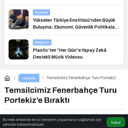
Siyaset
Yükselen Türkiye Enstitüsü’nden Büyük
Buluşma: Ekonomi, Güvenlik Politikaları
ve Hukuk Konferansı
Magazin
Plastic’ten “Her Gün”e Yapay Zekâ
Destekli Müzik Videosu
Temsilcimiz Fenerbahçe Turu Portekiz’e
Haberler
Bıraktı
Temsilcimiz Fenerbahçe Turu
Portekiz’e Bıraktı
Aya Trend
tarafından yayınlandı
Bu web sitesinde en iyi deneyimi yaşamanızı sağlamak için
Kabul
çerezler kullanılmaktadır.