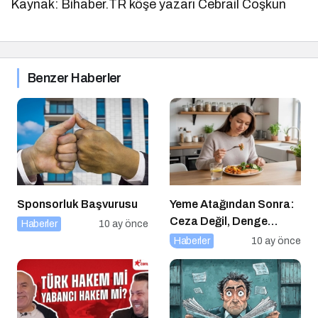
Kaynak: Bihaber.TR köşe yazarı Cebrail Coşkun
Benzer Haberler
Sponsorluk Başvurusu
Yeme Atağından Sonra:
Ceza Değil, Denge
Haberler
10 ay önce
Zamanı
Haberler
10 ay önce