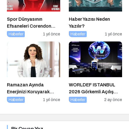
Spor Dünyasının
Haber Yazısı Neden
Efsaneleri Corendon
Yazılır?
Sport Talks’ta
Haberler
1 yıl önce
Haberler
1 yıl önce
Buluşuyor
Ramazan Ayında
WORLDEF ISTANBUL
Enerjinizi Koruyarak
2026 Görkemli Açılış
Oruç Tutmanın Püf
Töreniyle Başladı
Haberler
1 yıl önce
Haberler
2 ay önce
Noktaları
Bir Cevap Yaz