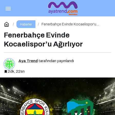
Temsilcimiz Fenerbahçe Turu Portekiz’e
Bıraktı
Paylaş
Yorum Yap
Fenerbahçe Evinde Kocaelispor’u
Haberler
Ağırlıyor
Fenerbahçe Evinde
Kocaelispor’u Ağırlıyor
Aya Trend
tarafından yayınlandı
2dk, 22sn