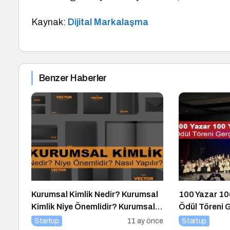
Kaynak:
Dijital Markalaşma
Benzer Haberler
Kurumsal Kimlik Nedir? Kurumsal
100 Yazar 100
Kimlik Niye Önemlidir? Kurumsal
Ödül Töreni 
Kimlik Nasıl Yapılır?
Startup
11 ay önce
Startup