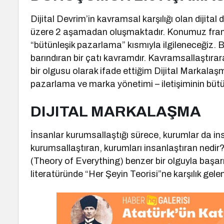
Dijital Devrim’in kavramsal karşılığı olan dijit
üzere 2 aşamadan oluşmaktadır. Konumuz franc
“bütünleşik pazarlama” kısmıyla ilgileneceğiz.
barındıran bir çatı kavramdır. Kavramsallaştıra
bir olgusu olarak ifade ettiğim Dijital Markalaşma
pazarlama ve marka yönetimi – iletişiminin büt
DIJITAL MARKALAŞMA
İnsanlar kurumsallaştığı sürece, kurumlar da in
kurumsallaştıran, kurumları insanlaştıran nedir
(Theory of Everything) benzer bir olguyla başa
literatüründe “Her Şeyin Teorisi”ne karşılık gele