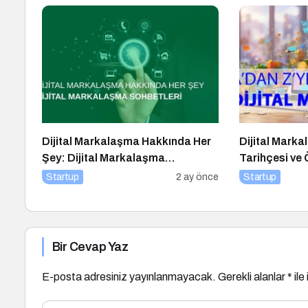
Dijital Markalaşma Hakkında Her
Dijital Mark
Şey: Dijital Markalaşma
Tarihçesi ve
Sohbetleri Podcast Serisi
Startup
2 ay önce
Startup
Bir Cevap Yaz
E-posta adresiniz yayınlanmayacak.
Gerekli alanlar
*
ile