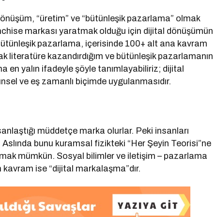
al dönüşüm, “üretim” ve “bütünleşik pazarlama” olmak
hise markası yaratmak olduğu için dijital dönüşümün
 Bütünleşik pazarlama, içerisinde 100+ alt ana kavram
rak literatüre kazandırdığım ve bütünleşik pazarlamanın
 en yalın ifadeyle şöyle tanımlayabiliriz; dijital
ünsel ve eş zamanlı biçimde uygulanmasıdır.
sanlaştığı müddetçe marka olurlar. Peki insanları
? Aslında bunu kuramsal fizikteki “Her Şeyin Teorisi”ne
rmak mümkün. Sosyal bilimler ve iletişim – pazarlama
n kavram ise “dijital markalaşma”dır.