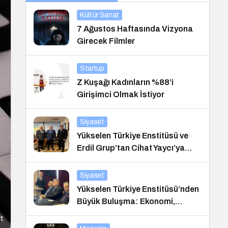
Kültür Sanat
7 Ağustos Haftasında Vizyona
Girecek Filmler
Startup
Z Kuşağı Kadınların %88’i
Girişimci Olmak İstiyor
Siyaset
Yükselen Türkiye Enstitüsü ve
Erdil Grup’tan Cihat Yaycı’ya
Anlamlı Ziyaret
Siyaset
Yükselen Türkiye Enstitüsü’nden
Büyük Buluşma: Ekonomi,
Güvenlik Politikaları ve Hukuk
rt
Konferansı