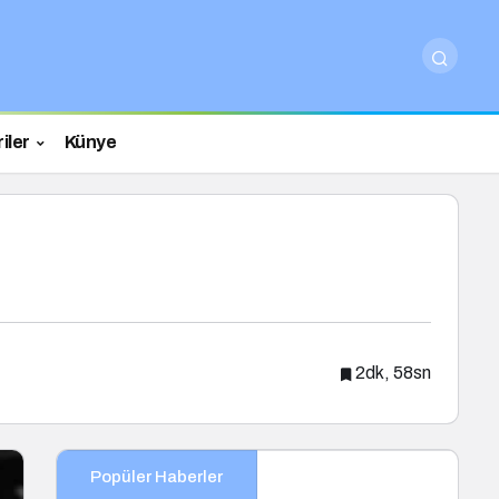
iler
Künye
2dk, 58sn
Popüler Haberler