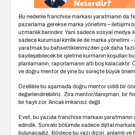
Bu nedenle franchise markası yaratmanın da teme
pazarlama gerekse marka yönetimi – iletişimi bi
uzmanlık barındırır. Yani sadece sosyal medya il
sadece kurumsal kimlik ile de marka yönetimi – 
yaratmak bu bahsettiklerimizden çok daha fazla
bayileşebilecek bir işletme kurmanın koşulları bun
planlamanın, raporlamanın altı boş kalacaktır
ve doğru mentor de yine bu süreçte büyük önem 
Özellikle bu aşamada doğru mentor ciddi bir ön
değerlendirebiliriz. Zira mentor/danışman, bir 
bir hayli zor. Ancak imkansız değil.
Evet, bu yazıda franchise markası yaratmanın di
edindik. Sonraki bölümde sadece dijital marka
bulunacağız. Böylece bu yazı dizisi, anlamlı ve f