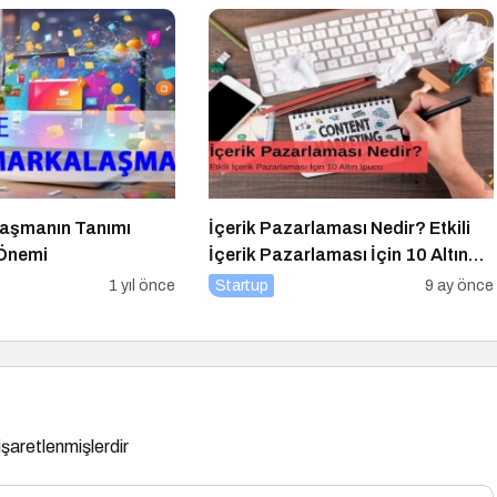
alaşmanın Tanımı
İçerik Pazarlaması Nedir? Etkili
 Önemi
İçerik Pazarlaması İçin 10 Altın
İpucu
1 yıl önce
Startup
9 ay önce
 işaretlenmişlerdir