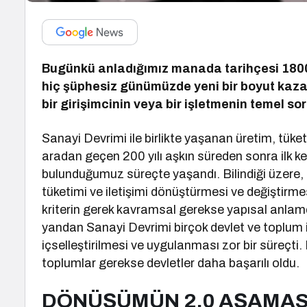
Bugünkü anladığımız manada tarihçesi 1800’
hiç şüphesiz günümüzde yeni bir boyut kaz
bir girişimcinin veya bir işletmenin temel so
Sanayi Devrimi ile birlikte yaşanan üretim, tüke
aradan geçen 200 yılı aşkın süreden sonra ilk kez
bulunduğumuz süreçte yaşandı. Bilindiği üzere, b
tüketimi ve iletişimi dönüştürmesi ve değiştirmesi
kriterin gerek kavramsal gerekse yapısal anlamda
yandan Sanayi Devrimi birçok devlet ve toplum 
içselleştirilmesi ve uygulanması zor bir süreçt
toplumlar gerekse devletler daha başarılı oldu.
DÖNÜŞÜMÜN 2.0 AŞAMAS