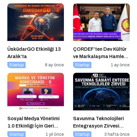
ÜsküdarGO Etkinliği 13
ÇORDEF’ten Dev Kültür
Aralık’ta
ve Markalaşma Hamlesi:
Projelerin Başına Mürsel
Startup
8 ay önce
Startup
1 ay önce
Ferhat Sağlam Getirildi
Sosyal Medya Yönetimi
Savunma Teknolojileri
1.0 Etkinliği İçin Geri
Entegrasyon Zirvesi
Sayım!
Ankara’da
Startup
1 yıl önce
Startup
3 hafta önce