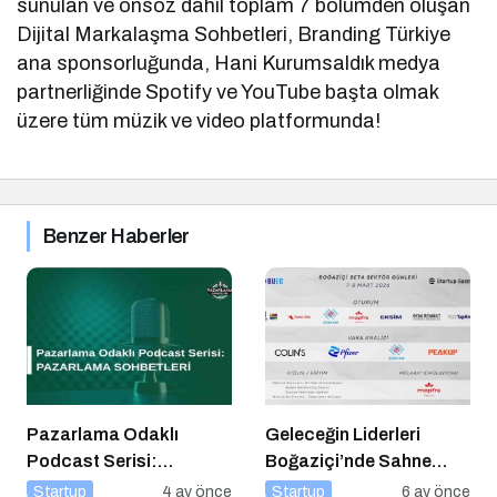
sunulan ve önsöz dahil toplam 7 bölümden oluşan
Dijital Markalaşma Sohbetleri, Branding Türkiye
ana sponsorluğunda, Hani Kurumsaldık medya
partnerliğinde Spotify ve YouTube başta olmak
üzere tüm müzik ve video platformunda!
Benzer Haberler
Pazarlama Odaklı
Geleceğin Liderleri
Podcast Serisi:
Boğaziçi’nde Sahne
Pazarlama Sohbetleri
Alıyor
Startup
4 ay önce
Startup
6 ay önce