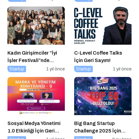
Kadın Girişimciler “İyi
C-Level Coffee Talks
İşler Festivali”nde
İçin Geri Sayım!
Buluştu
Startup
1 yıl önce
Startup
1 yıl önce
Sosyal Medya Yönetimi
Big Bang Startup
1.0 Etkinliği İçin Geri
Challenge 2025 İçin
Sayım!
Geri Sayım Başladı