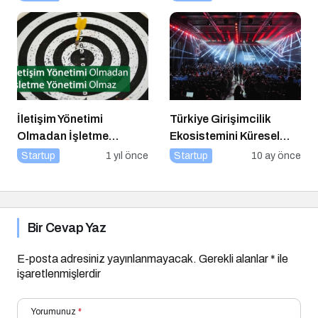
Gerçekleşecek!
İletişim Yönetimi
Türkiye Girişimcilik
Olmadan İşletme
Ekosistemini Küresel
Yönetimi Olmaz
Sahneye Taşıyan
Startup
1 yıl önce
Startup
10 ay önce
Buluşma
Bir Cevap Yaz
E-posta adresiniz yayınlanmayacak.
Gerekli alanlar
*
ile
işaretlenmişlerdir
Yorumunuz
*