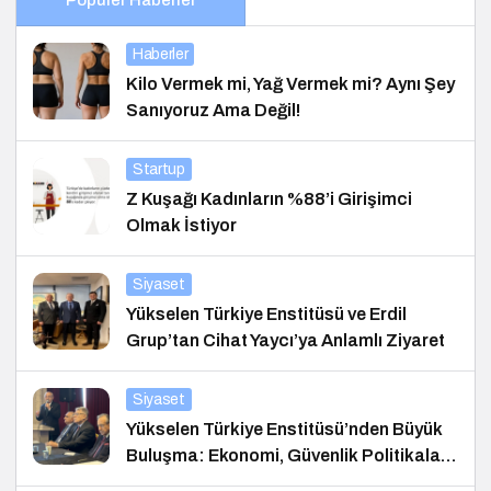
Haberler
Kilo Vermek mi, Yağ Vermek mi? Aynı Şey
Sanıyoruz Ama Değil!
Startup
Z Kuşağı Kadınların %88’i Girişimci
Olmak İstiyor
Siyaset
Yükselen Türkiye Enstitüsü ve Erdil
Grup’tan Cihat Yaycı’ya Anlamlı Ziyaret
Siyaset
Yükselen Türkiye Enstitüsü’nden Büyük
Buluşma: Ekonomi, Güvenlik Politikaları
ve Hukuk Konferansı