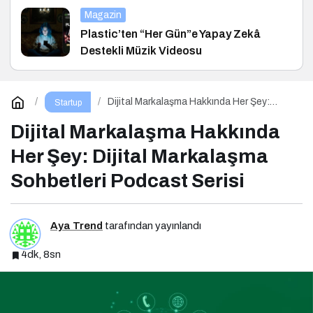
Magazin
Plastic’ten “Her Gün”e Yapay Zekâ
Destekli Müzik Videosu
Dijital Markalaşma Hakkında Her Şey:
Startup
Dijital Markalaşma Sohbetleri Podcast
Serisi
Dijital Markalaşma Hakkında
Her Şey: Dijital Markalaşma
Sohbetleri Podcast Serisi
Aya Trend
tarafından yayınlandı
4dk, 8sn