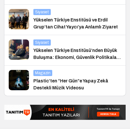
Siyaset
Yükselen Türkiye Enstitüsü ve Erdil
Grup’tan Cihat Yaycı’ya Anlamlı Ziyaret
Siyaset
Yükselen Türkiye Enstitüsü’nden Büyük
Buluşma: Ekonomi, Güvenlik Politikaları
ve Hukuk Konferansı
Magazin
Plastic’ten “Her Gün”e Yapay Zekâ
Destekli Müzik Videosu