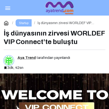
Dijital Markalaşma Hakkında Her Şey: Dijital
Markalaşma Sohbetleri Podcast Serisi
Paylaş
Yorum Yap
İş dünyasının zirvesi WORLDEF VIP
Startup
Connect’te buluştu
İş dünyasının zirvesi WORLDEF
VIP Connect’te buluştu
Aya Trend
tarafından yayınlandı
3dk, 42sn