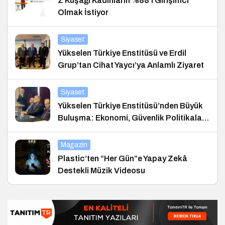
Z Kuşağı Kadınların %88’i Girişimci
Olmak İstiyor
Siyaset
Yükselen Türkiye Enstitüsü ve Erdil
Grup’tan Cihat Yaycı’ya Anlamlı Ziyaret
Siyaset
Yükselen Türkiye Enstitüsü’nden Büyük
Buluşma: Ekonomi, Güvenlik Politikaları
ve Hukuk Konferansı
Magazin
Plastic’ten “Her Gün”e Yapay Zekâ
Destekli Müzik Videosu