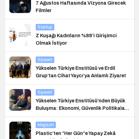
7 Ağustos Haftasında Vizyona Girecek
Filmler
Startup
Z Kuşağı Kadınların %88’i Girişimci
Olmak İstiyor
Siyaset
Yükselen Türkiye Enstitüsü ve Erdil
Grup’tan Cihat Yaycı’ya Anlamlı Ziyaret
Siyaset
Yükselen Türkiye Enstitüsü’nden Büyük
Buluşma: Ekonomi, Güvenlik Politikaları
ve Hukuk Konferansı
Magazin
Plastic’ten “Her Gün”e Yapay Zekâ