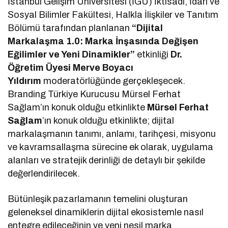
İstanbul Gelişim Üniversitesi (İGÜ) İktisadi, İdari ve
Sosyal Bilimler Fakültesi, Halkla İlişkiler ve Tanıtım
Bölümü tarafından planlanan
“Dijital
Markalaşma 1.0: Marka İnşasında Değişen
Eğilimler ve Yeni Dinamikler”
etkinliği
Dr.
Öğretim Üyesi Merve Boyacı
Yıldırım
moderatörlüğünde gerçekleşecek.
Branding Türkiye Kurucusu Mürsel Ferhat
Sağlam’ın konuk olduğu etkinlikte
Mürsel Ferhat
Sağlam
’ın konuk olduğu etkinlikte; dijital
markalaşmanın tanımı, anlamı, tarihçesi, misyonu
ve kavramsallaşma sürecine ek olarak, uygulama
alanları ve stratejik derinliği de detaylı bir şekilde
değerlendirilecek.
Bütünleşik pazarlamanın temelini oluşturan
geleneksel dinamiklerin dijital ekosistemle nasıl
entegre edileceğinin ve yeni nesil marka