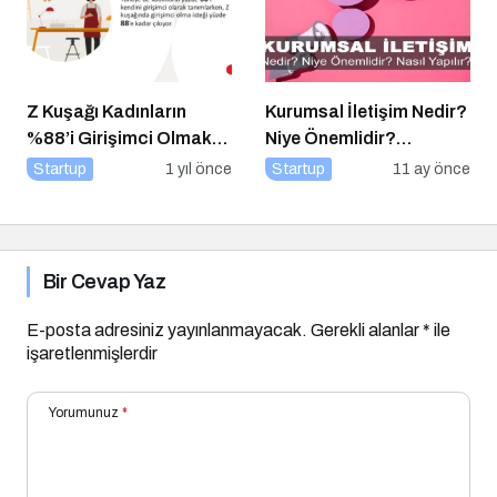
Z Kuşağı Kadınların
Kurumsal İletişim Nedir?
%88’i Girişimci Olmak
Niye Önemlidir?
İstiyor
Kurumsal İletişim Nasıl
Startup
1 yıl önce
Startup
11 ay önce
Yapılır?
Bir Cevap Yaz
E-posta adresiniz yayınlanmayacak.
Gerekli alanlar
*
ile
işaretlenmişlerdir
Yorumunuz
*