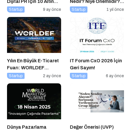
Dijital PR İçin 10 Altın
Nedir? Niye Önemlidir?
İpucu
Podcast Pazarlaması
Startup
9 ay önce
Startup
1 yıl önce
Nasıl Yapılır?
Yılın En Büyük E-Ticaret
IT Forum CxO 2026 İçin
Fuarı: WORLDEF
Geri Sayım!
Istanbul 2026
Startup
2 ay önce
Startup
6 ay önce
Dünya Pazarlama
Değer Önerisi (UVP)