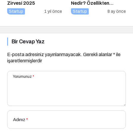
Zirvesi 2025
Nedir? Özellikten
Faydaya Geçiş
Startup
1 yıl önce
Startup
8 ay önce
Bir Cevap Yaz
E-posta adresiniz yayınlanmayacak.
Gerekli alanlar
*
ile
işaretlenmişlerdir
Yorumunuz
*
Adınız
*