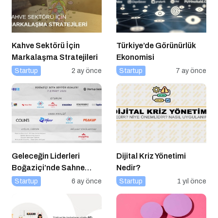
Kahve Sektörü İçin
Türkiye’de Görünürlük
Markalaşma Stratejileri
Ekonomisi
Startup
2 ay önce
Startup
7 ay önce
Geleceğin Liderleri
Dijital Kriz Yönetimi
Boğaziçi’nde Sahne
Nedir?
Alıyor
Startup
6 ay önce
Startup
1 yıl önce