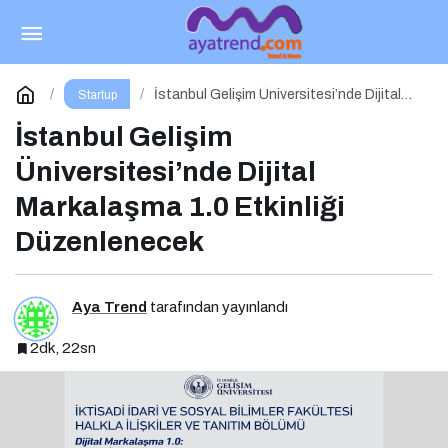
Can Bozkurt Kimdir? Can Bozkurt’un
Biyografisi: Hayatı ve Kariyeri
Paylaş
Yorum Yap
İstanbul Gelişim Üniversitesi’nde Dijital
Startup
Markalaşma 1.0 Etkinliği Düzenlenecek
İstanbul Gelişim
Üniversitesi’nde Dijital
Markalaşma 1.0 Etkinliği
Düzenlenecek
Aya Trend
tarafından yayınlandı
2dk, 22sn