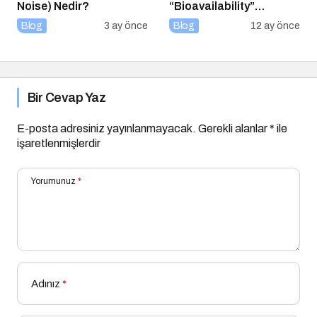
Noise) Nedir?
“Bioavailability”
Kavramı: Hangi Besin Ne
Blog
3 ay önce
Blog
12 ay önce
Kadar Emilir?
Bir Cevap Yaz
E-posta adresiniz yayınlanmayacak.
Gerekli alanlar
*
ile
işaretlenmişlerdir
Yorumunuz
*
Adınız
*