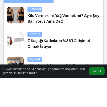
Haberler
Kilo Vermek mi, Yağ Vermek mi? Aynı Şey
Sanıyoruz Ama Değil!
Startup
Z Kuşağı Kadınların %88’i Girişimci
Olmak İstiyor
Siyaset
Yükselen Türkiye Enstitüsü ve Erdil
Bu web sitesinde en iyi deneyimi yaşamanızı sağlamak için
Kabul
Grup’tan Cihat Yaycı’ya Anlamlı Ziyaret
çerezler kullanılmaktadır.
Siyaset
Yükselen Türkiye Enstitüsü’nden Büyük
Buluşma: Ekonomi, Güvenlik Politikaları
ve Hukuk Konferansı