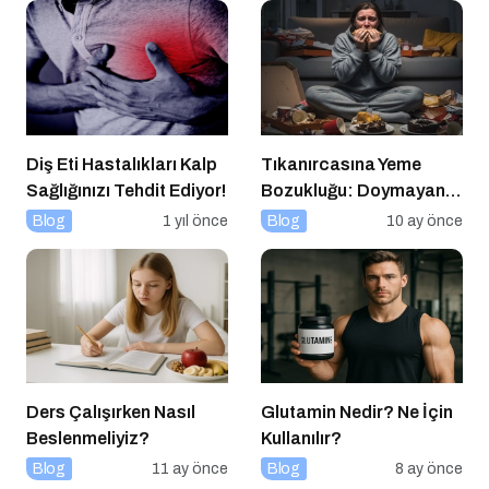
Diş Eti Hastalıkları Kalp
Tıkanırcasına Yeme
Sağlığınızı Tehdit Ediyor!
Bozukluğu: Doymayan
Duygular
Blog
1 yıl önce
Blog
10 ay önce
Ders Çalışırken Nasıl
Glutamin Nedir? Ne İçin
Beslenmeliyiz?
Kullanılır?
Blog
11 ay önce
Blog
8 ay önce