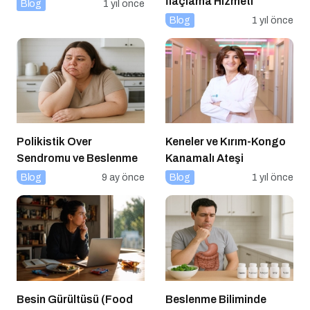
İlaçlama Hizmeti
Blog
1 yıl önce
Blog
1 yıl önce
Polikistik Over
Keneler ve Kırım-Kongo
Sendromu ve Beslenme
Kanamalı Ateşi
Blog
9 ay önce
Blog
1 yıl önce
Besin Gürültüsü (Food
Beslenme Biliminde