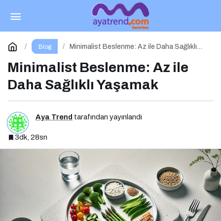
Dijital Çağda Beslenme: Teknolojinin Sağlık
Üzerindeki Etkileri ve Yeni Alışkanlıklar
Paylaş
Yorum Yap
Minimalist Beslenme: Az ile Daha Sağlıklı
Blog
Yaşamak
Minimalist Beslenme: Az ile
Daha Sağlıklı Yaşamak
Aya Trend
tarafından yayınlandı
3dk, 28sn