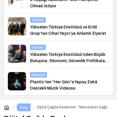
Olmak İstiyor
Siyaset
Yükselen Türkiye Enstitüsü ve Erdil
Grup’tan Cihat Yaycı’ya Anlamlı Ziyaret
Siyaset
Yükselen Türkiye Enstitüsü’nden Büyük
Buluşma: Ekonomi, Güvenlik Politikaları
ve Hukuk Konferansı
Magazin
Plastic’ten “Her Gün”e Yapay Zekâ
Destekli Müzik Videosu
Dijital Çağda Beslenme: Teknolojinin Sağlık
Blog
Üzerindeki Etkileri ve Yeni Alışkanlıklar