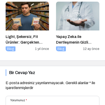
Light, Şekersiz, Fit
Yapay Zeka ile
Ürünler: Gerçekten
Dertleşmenin Gizli
Daha Sağlıklı mı?
Tehlikeleri
Blog
1 yıl önce
Blog
12 ay önce
Bir Cevap Yaz
E-posta adresiniz yayınlanmayacak.
Gerekli alanlar
*
ile
işaretlenmişlerdir
Yorumunuz
*