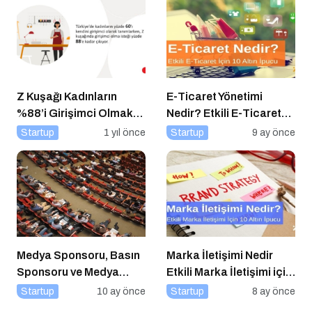
Z Kuşağı Kadınların
E-Ticaret Yönetimi
%88’i Girişimci Olmak
Nedir? Etkili E-Ticaret
İstiyor
Yönetimi İçin 10 Altın
Startup
1 yıl önce
Startup
9 ay önce
İpucu
Medya Sponsoru, Basın
Marka İletişimi Nedir
Sponsoru ve Medya
Etkili Marka İletişimi için
Partneri Ne Demek?
10 Altın Öneri
Startup
10 ay önce
Startup
8 ay önce