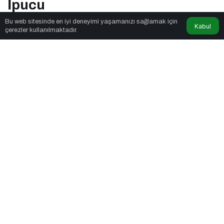
İpucu
Bu web sitesinde en iyi deneyimi yaşamanızı sağlamak için
Kabul
çerezler kullanılmaktadır.
Aya Trend
tarafından yayınlandı
5dk, 22sn
E-Ticaret Yönetimi Nedir? Etkili E-Ticaret Yönetimi İçin 10 Altın
İpucu