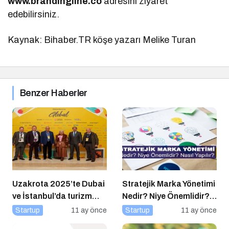
www.brandingline.co
adresini ziyaret
edebilirsiniz.
Kaynak: Bihaber.TR köşe yazarı Melike Turan
Benzer Haberler
Uzakrota 2025’te Dubai
Stratejik Marka Yönetimi
ve İstanbul’da turizm
Nedir? Niye Önemlidir?
profesyonellerini
Stratejik Marka Yönetimi
Startup
11 ay önce
Startup
11 ay önce
buluşturacak
Nasıl Yapılır?