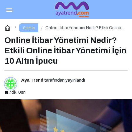
E-Ticaret Yönetimi Nedir? Etkili E-Ticaret
Yönetimi İçin 10 Altın İpucu
Paylaş
Yorum Yap
Online İtibar Yönetimi Nedir? Etkili Online
Startup
İtibar Yönetimi İçin 10 Altın İpucu
Online İtibar Yönetimi Nedir?
Etkili Online İtibar Yönetimi İçin
10 Altın İpucu
Aya Trend
tarafından yayınlandı
7dk, 0sn