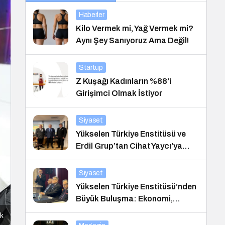
Haberler
Kilo Vermek mi, Yağ Vermek mi?
Aynı Şey Sanıyoruz Ama Değil!
Startup
Z Kuşağı Kadınların %88’i
Girişimci Olmak İstiyor
Siyaset
Yükselen Türkiye Enstitüsü ve
Erdil Grup’tan Cihat Yaycı’ya
Anlamlı Ziyaret
Siyaset
Yükselen Türkiye Enstitüsü’nden
Büyük Buluşma: Ekonomi,
Güvenlik Politikaları ve Hukuk
ak
Konferansı