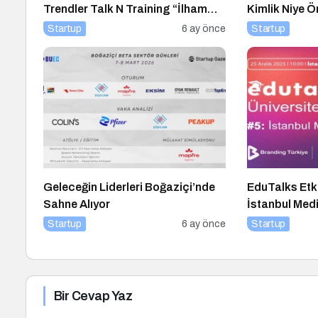
Trendler Talk N Training “İlham
Kimlik Niye 
Veren Buluşmalar” Serisinde!
Kimlik Nasıl Y
Startup
6 ay önce
Startup
Geleceğin Liderleri Boğaziçi’nde
EduTalks Etki
Sahne Alıyor
İstanbul Medi
Startup
6 ay önce
Startup
Bir Cevap Yaz