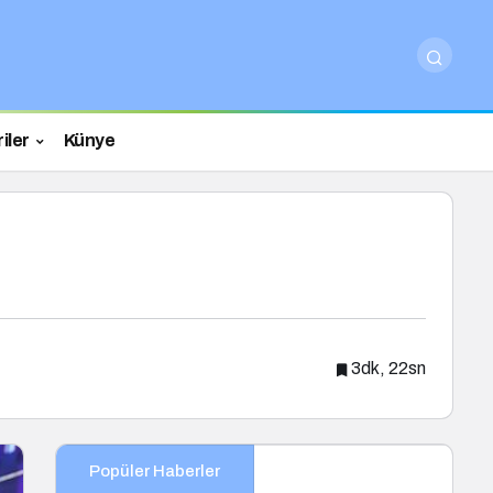
iler
Künye
3dk, 22sn
Popüler Haberler