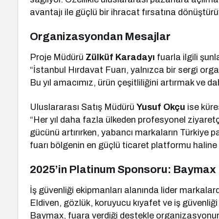
avantajı ile güçlü bir ihracat fırsatına dönüştürü
Organizasyondan Mesajlar
Proje Müdürü
Zülküf Karadayı
fuarla ilgili şunl
“İstanbul Hırdavat Fuarı, yalnızca bir sergi org
Bu yıl amacımız, ürün çeşitliliğini artırmak ve 
Uluslararası Satış Müdürü
Yusuf Okçu
ise küre
“Her yıl daha fazla ülkeden profesyonel ziyaretçi
gücünü artırırken, yabancı markaların Türkiye p
fuarı bölgenin en güçlü ticaret platformu haline
2025’in Platinum Sponsoru: Baymax
İş güvenliği ekipmanları alanında lider markala
Eldiven, gözlük, koruyucu kıyafet ve iş güvenli
Baymax, fuara verdiği destekle organizasyonun