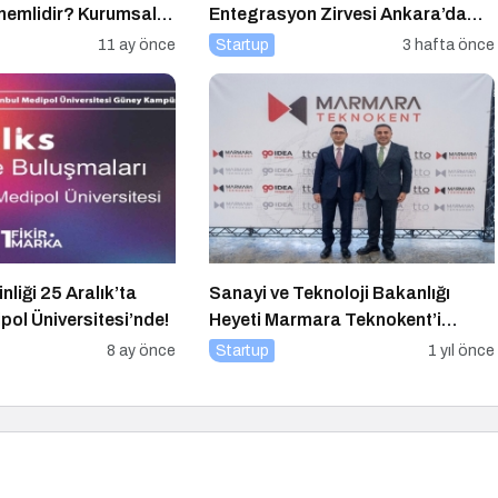
Önemlidir? Kurumsal
Entegrasyon Zirvesi Ankara’da
apılır?
Gerçekleşecek!
11 ay önce
Startup
3 hafta önce
nliği 25 Aralık’ta
Sanayi ve Teknoloji Bakanlığı
pol Üniversitesi’nde!
Heyeti Marmara Teknokent’i
Ziyaret Etti!
8 ay önce
Startup
1 yıl önce