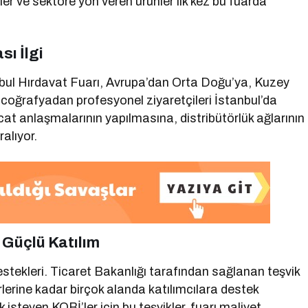
iler ve sektöre yön veren ürünler ilk kez bu fuarda
sı İlgi
anbul Hırdavat Fuarı, Avrupa’dan Orta Doğu’ya, Kuzey
coğrafyadan profesyonel ziyaretçileri İstanbul’da
t anlaşmalarının yapılmasına, distribütörlük ağlarının
alıyor.
 Güçlü Katılım
estekleri. Ticaret Bakanlığı tarafından sağlanan teşvik
lerine kadar birçok alanda katılımcılara destek
 isteyen KOBİ’ler için bu teşvikler, fuarı maliyet