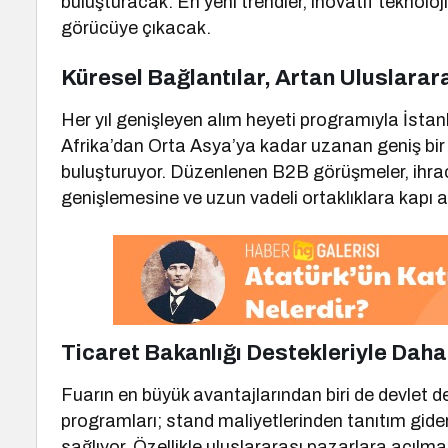
buluşturacak. En yeni trendler, inovatif teknoloj
görücüye çıkacak.
Küresel Bağlantılar, Artan Uluslarara
Her yıl genişleyen alım heyeti programıyla İst
Afrika’dan Orta Asya’ya kadar uzanan geniş bir 
buluşturuyor. Düzenlenen B2B görüşmeler, ihraca
genişlemesine ve uzun vadeli ortaklıklara kapı ar
Ticaret Bakanlığı Destekleriyle Daha
Fuarın en büyük avantajlarından biri de devlet d
programları; stand maliyetlerinden tanıtım gider
sağlıyor. Özellikle uluslararası pazarlara açılmak