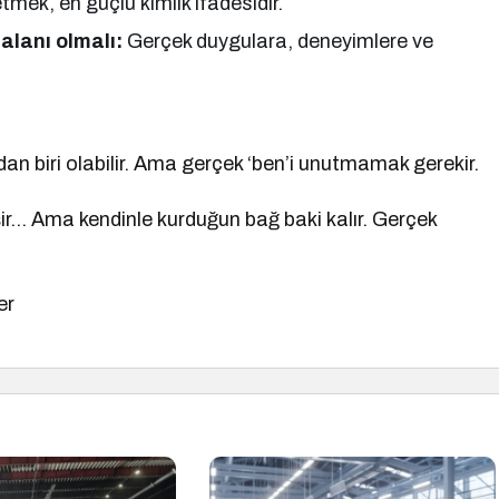
tmek, en güçlü kimlik ifadesidir.
alanı olmalı:
Gerçek duygulara, deneyimlere ve
an biri olabilir. Ama gerçek ‘ben’i unutmamak gerekir.
 değişir… Ama kendinle kurduğun bağ baki kalır. Gerçek
er