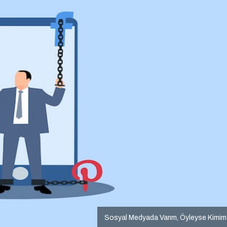
Sosyal Medyada Varım, Öyleyse Kimi