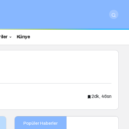
iler
Künye
2dk, 46sn
Popüler Haberler