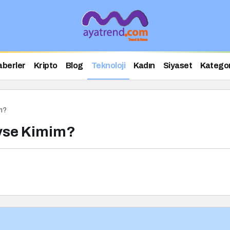
aberler
Kripto
Blog
Teknoloji
Kadın
Siyaset
Kategor
m?
yse Kimim?