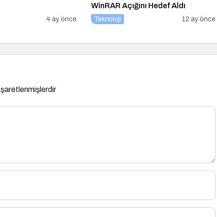
WinRAR Açığını Hedef Aldı
4 ay önce
Teknoloji
12 ay önce
 işaretlenmişlerdir