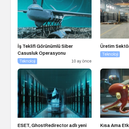
İş Teklifi Görünümlü Siber
Üretim Sektö
Casusluk Operasyonu
Teknoloji
Teknoloji
10 ay önce
ESET, GhostRedirector adlı yeni
Kısa Ama Etk