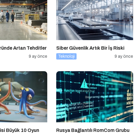
ründe Artan Tehditler
Siber Güvenlik Artık Bir İş Riski
9 ay önce
Teknoloji
9 ay önce
isi Büyük 10 Oyun
Rusya Bağlantılı RomCom Grubu