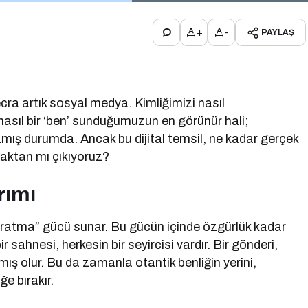
+
-
PAYLAŞ
cra artık sosyal medya. Kimliğimizi nasıl
nasıl bir ‘ben’ sunduğumuzun en görünür hali;
zmış durumda. Ancak bu dijital temsil, ne kadar gerçek
maktan mı çıkıyoruz?
rımı
yaratma” gücü sunar. Bu gücün içinde özgürlük kadar
r sahnesi, herkesin bir seyircisi vardır. Bir gönderi,
lmış olur. Bu da zamanla otantik benliğin yerini,
ğe bırakır.