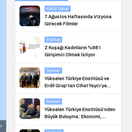
Kültür Sanat
7 Ağustos Haftasında Vizyona
Girecek Filmler
Startup
Z Kuşağı Kadınların %88’i
Girişimci Olmak İstiyor
Siyaset
Yükselen Türkiye Enstitüsü ve
Erdil Grup’tan Cihat Yaycı’ya
Anlamlı Ziyaret
Siyaset
Yükselen Türkiye Enstitüsü’nden
Büyük Buluşma: Ekonomi,
Güvenlik Politikaları ve Hukuk
m?
Konferansı