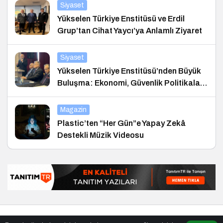
Siyaset
Yükselen Türkiye Enstitüsü ve Erdil
Grup’tan Cihat Yaycı’ya Anlamlı Ziyaret
Siyaset
Yükselen Türkiye Enstitüsü’nden Büyük
Buluşma: Ekonomi, Güvenlik Politikaları
ve Hukuk Konferansı
Magazin
Plastic’ten “Her Gün”e Yapay Zekâ
Destekli Müzik Videosu
© Telif Hakkı 26.01.2021, Tüm Hakları Saklıdır.
haber
,
en iyiler