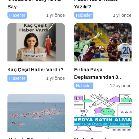
Bayi
Yazılır?
Haberler
1 yıl önce
Haberler
1 yıl önce
Kaç Çeşit Haber Vardır?
Fırtına Paşa
Deplasmanından 3
Haberler
1 yıl önce
Puanla Ayrıldı
Haberler
12 ay önce