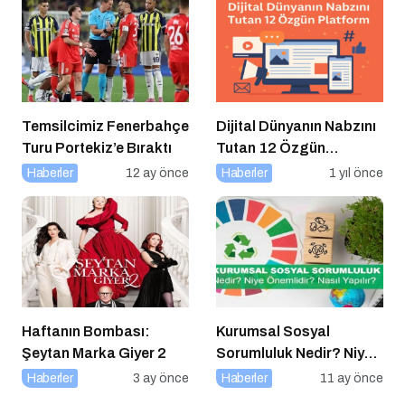
Temsilcimiz Fenerbahçe
Dijital Dünyanın Nabzını
Turu Portekiz’e Bıraktı
Tutan 12 Özgün
Platform
Haberler
12 ay önce
Haberler
1 yıl önce
Haftanın Bombası:
Kurumsal Sosyal
Şeytan Marka Giyer 2
Sorumluluk Nedir? Niye
Önemlidir? Kurumsal
Haberler
3 ay önce
Haberler
11 ay önce
Sosyal Sorumluluk Nasıl