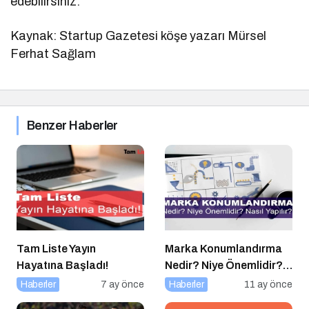
edebilirsiniz.
Kaynak: Startup Gazetesi köşe yazarı Mürsel
Ferhat Sağlam
Benzer Haberler
Tam Liste Yayın
Marka Konumlandırma
Hayatına Başladı!
Nedir? Niye Önemlidir?
Nasıl Yapılır?
Haberler
7 ay önce
Haberler
11 ay önce