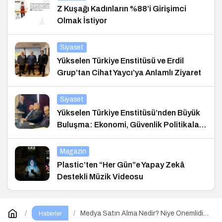
Z Kuşağı Kadınların %88’i Girişimci
Olmak İstiyor
Siyaset
Yükselen Türkiye Enstitüsü ve Erdil
Grup’tan Cihat Yaycı’ya Anlamlı Ziyaret
Siyaset
Yükselen Türkiye Enstitüsü’nden Büyük
Buluşma: Ekonomi, Güvenlik Politikaları
ve Hukuk Konferansı
Magazin
Plastic’ten “Her Gün”e Yapay Zekâ
Destekli Müzik Videosu
Medya Satın Alma Nedir? Niye Önemlidir?
Haberler
Medya Satın Alma Nasıl Yapılır?