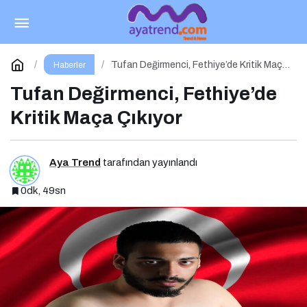
Medya Satın Alma Nedir? Niye Önemlidir?
Medya Satın Alma Nasıl Yapılır?
Paylaş
Yorum Yap
Tufan Değirmenci, Fethiye’de Kritik Maça
Haberler
Çıkıyor
Tufan Değirmenci, Fethiye’de
Kritik Maça Çıkıyor
Aya Trend
tarafından yayınlandı
0dk, 49sn