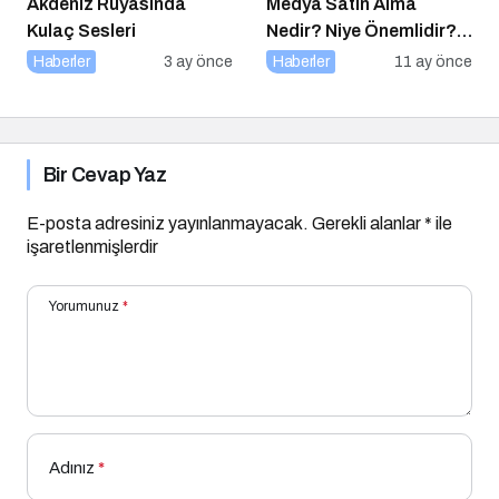
Akdeniz Rüyasında
Medya Satın Alma
Kulaç Sesleri
Nedir? Niye Önemlidir?
Medya Satın Alma Nasıl
Haberler
3 ay önce
Haberler
11 ay önce
Yapılır?
Bir Cevap Yaz
E-posta adresiniz yayınlanmayacak.
Gerekli alanlar
*
ile
işaretlenmişlerdir
Yorumunuz
*
Adınız
*