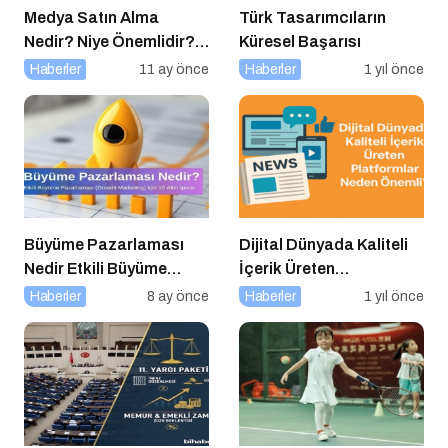
Medya Satın Alma
Türk Tasarımcıların
Nedir? Niye Önemlidir?
Küresel Başarısı
Medya Satın Alma Nasıl
Haberler
11 ay önce
Haberler
1 yıl önce
Yapılır?
Büyüme Pazarlaması
Dijital Dünyada Kaliteli
Nedir Etkili Büyüme
İçerik Üreten
Pazarlaması için 10
Platformlar Neden
Haberler
8 ay önce
Haberler
1 yıl önce
Altın İpucu
Önemli?