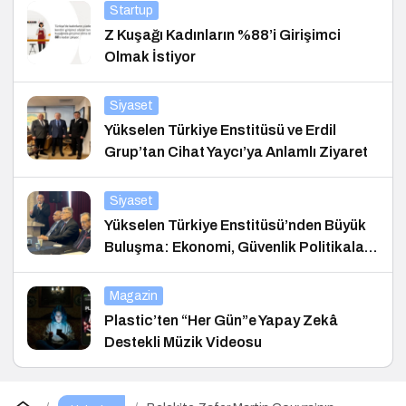
Startup
Z Kuşağı Kadınların %88’i Girişimci
Olmak İstiyor
Siyaset
Yükselen Türkiye Enstitüsü ve Erdil
Grup’tan Cihat Yaycı’ya Anlamlı Ziyaret
Siyaset
Yükselen Türkiye Enstitüsü’nden Büyük
Buluşma: Ekonomi, Güvenlik Politikaları
ve Hukuk Konferansı
Magazin
Plastic’ten “Her Gün”e Yapay Zekâ
Destekli Müzik Videosu