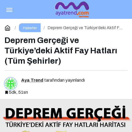
Belek’te Zafer Martin Couvra’nın
Paylaş
Yorum Yap
Deprem Gerçeği ve Türkiye’deki Aktif Fay
Haberler
Hatları (Tüm Şehirler)
Deprem Gerçeği ve
Türkiye’deki Aktif Fay Hatları
(Tüm Şehirler)
Aya Trend
tarafından yayınlandı
5dk, 51sn