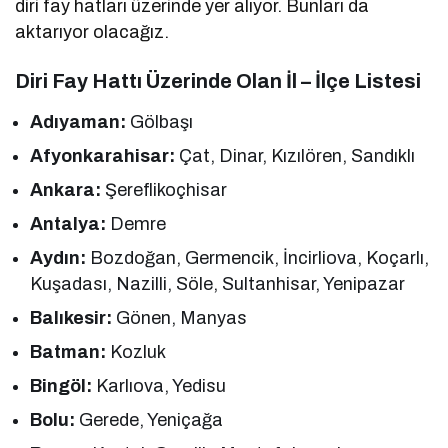
diri fay hatları üzerinde yer alıyor. Bunları da
aktarıyor olacağız.
Diri Fay Hattı Üzerinde Olan
İl – İlçe Listesi
Adıyaman:
Gölbaşı
Afyonkarahisar:
Çat, Dinar, Kızılören, Sandıklı
Ankara:
Şereflikoçhisar
Antalya:
Demre
Aydın:
Bozdoğan, Germencik, İncirliova, Koçarlı,
Kuşadası, Nazilli, Söle, Sultanhisar, Yenipazar
Balıkesir:
Gönen, Manyas
Batman:
Kozluk
Bingöl:
Karlıova, Yedisu
Bolu:
Gerede, Yeniçağa