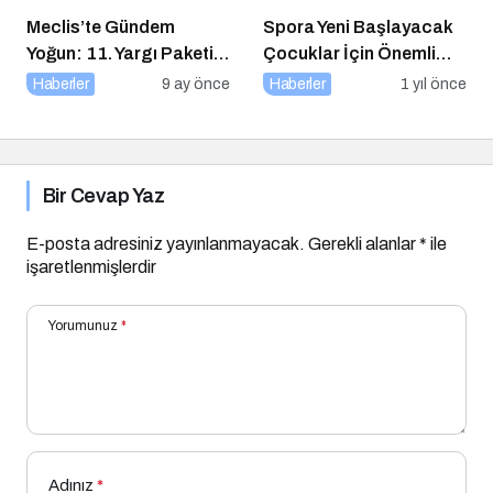
Meclis’te Gündem
Spora Yeni Başlayacak
Yoğun: 11. Yargı Paketi
Çocuklar İçin Önemli
ve Memur Zammında
Adımlar
Haberler
9 ay önce
Haberler
1 yıl önce
Son Durum!
Bir Cevap Yaz
E-posta adresiniz yayınlanmayacak.
Gerekli alanlar
*
ile
işaretlenmişlerdir
Yorumunuz
*
Adınız
*