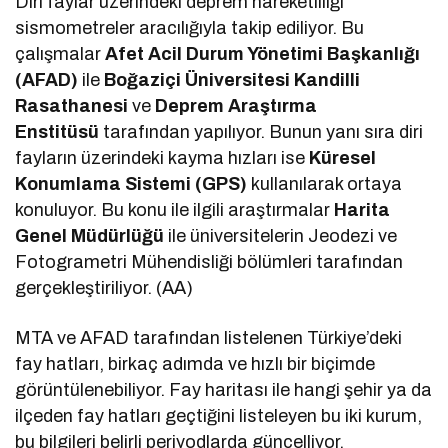
Diri faylar üzerindeki deprem hareketliliği
sismometreler aracılığıyla takip ediliyor. Bu
çalışmalar
Afet Acil Durum Yönetimi Başkanlığı
(AFAD)
ile
Boğaziçi Üniversitesi Kandilli
Rasathanesi
ve
Deprem Araştırma
Enstitüsü
tarafından yapılıyor. Bunun yanı sıra diri
fayların üzerindeki kayma hızları ise
Küresel
Konumlama Sistemi (GPS)
kullanılarak ortaya
konuluyor. Bu konu ile ilgili araştırmalar
Harita
Genel Müdürlüğü
ile üniversitelerin Jeodezi ve
Fotogrametri Mühendisliği bölümleri tarafından
gerçekleştiriliyor. (AA)
MTA ve AFAD tarafından listelenen Türkiye’deki
fay hatları, birkaç adımda ve hızlı bir biçimde
görüntülenebiliyor. Fay haritası ile hangi şehir ya da
ilçeden fay hatları geçtiğini listeleyen bu iki kurum,
bu bilgileri belirli periyodlarda güncelliyor.