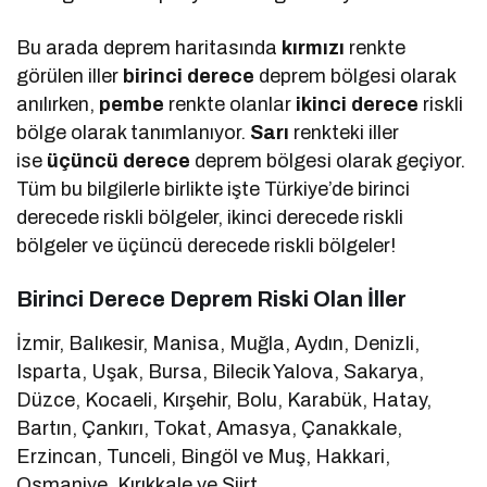
Bu arada deprem haritasında
kırmızı
renkte
görülen iller
birinci derece
deprem bölgesi olarak
anılırken,
pembe
renkte olanlar
ikinci derece
riskli
bölge olarak tanımlanıyor.
Sarı
renkteki iller
ise
üçüncü derece
deprem bölgesi olarak geçiyor.
Tüm bu bilgilerle birlikte işte Türkiye’de birinci
derecede riskli bölgeler, ikinci derecede riskli
bölgeler ve üçüncü derecede riskli bölgeler!
Birinci Derece Deprem Riski Olan İller
İzmir, Balıkesir, Manisa, Muğla, Aydın, Denizli,
Isparta, Uşak, Bursa, Bilecik Yalova, Sakarya,
Düzce, Kocaeli, Kırşehir, Bolu, Karabük, Hatay,
Bartın, Çankırı, Tokat, Amasya, Çanakkale,
Erzincan, Tunceli, Bingöl ve Muş, Hakkari,
Osmaniye, Kırıkkale ve Siirt.