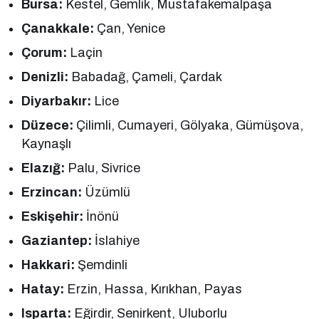
Bursa:
Kestel, Gemlik, Mustafakemalpaşa
Çanakkale:
Çan, Yenice
Çorum:
Laçin
Denizli:
Babadağ, Çameli, Çardak
Diyarbakır:
Lice
Düzece:
Çilimli, Cumayeri, Gölyaka, Gümüşova,
Kaynaşlı
Elazığ:
Palu, Sivrice
Erzincan:
Üzümlü
Eskişehir:
İnönü
Gaziantep:
İslahiye
Hakkari:
Şemdinli
Hatay:
Erzin, Hassa, Kırıkhan, Payas
Isparta:
Eğirdir, Senirkent, Uluborlu