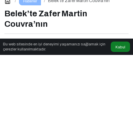
Belek’te Zafer Martin Couvra’nın
Haberler
Belek’te Zafer Martin
Couvra’nın
Aya Trend
tarafından yayınlandı
Bu web sitesinde en iyi deneyimi yaşamanızı sağlamak için
Kabul
çerezler kullanılmaktadır.
3dk, 13sn
Belek’te Zafer Martin Couvra’nın