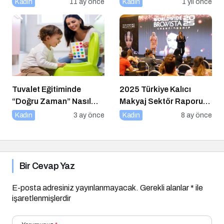
Kadın
11 ay önce
Kadın
1 yıl önce
Tuvalet Eğitiminde
2025 Türkiye Kalıcı
“Doğru Zaman” Nasıl
Makyaj Sektör Raporu
Anlaşılır?
Açıklandı
Kadın
3 ay önce
Kadın
8 ay önce
Bir Cevap Yaz
E-posta adresiniz yayınlanmayacak.
Gerekli alanlar
*
ile
işaretlenmişlerdir