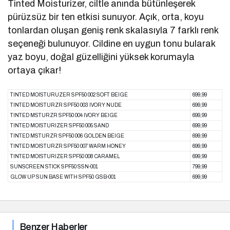
Tinted Moisturizer, ciltle anında bütünleşerek
pürüzsüz bir ten etkisi sunuyor. Açık, orta, koyu
tonlardan oluşan geniş renk skalasıyla 7 farklı renk
seçeneği bulunuyor. Cildine en uygun tonu bularak
yaz boyu, doğal güzelliğini yüksek korumayla
ortaya çıkar!
TINTED MOISTURUZER SPF50 002 SOFT BEIGE
699,99
TINTED MOISTURZR SPF50 003 IVORY NUDE
699,99
TINTED MSTURZR SPF50 004 IVORY BEIGE
699,99
TINTED MOISTURIZER SPF50 005 SAND
699,99
TINTED MSTURZR SPF50 006 GOLDEN BEIGE
699,99
TINTED MOISTURZR SPF50 007 WARM HONEY
699,99
TINTED MOISTURIZER SPF50 008 CARAMEL
699,99
SUNSCREEN STICK SPF50 SSN-001
799,99
GLOW UP SUN BASE WITH SPF50 GSB-001
699,99
Benzer Haberler