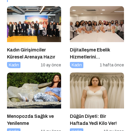
Kadın Girişimciler
Dijitalleşme Ebelik
Küresel Arenaya Hazır
Hizmetlerini
Dönüştürüyor
Kadın
10 ay önce
Kadın
1 hafta önce
Menopozda Sağlık ve
Düğün Diyeti: Bir
Yenilenme
Haftada Yedi Kilo Ver!