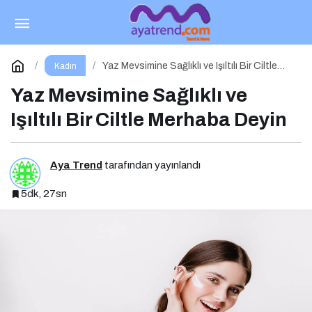
Flormar ile Cildinle Dost Yeni Güzellik Rituelin
Sun Lovers
Paylaş
Yorum Yap
Yaz Mevsimine Sağlıklı ve Işıltılı Bir Ciltle
Kadın
Merhaba Deyin
Yaz Mevsimine Sağlıklı ve
Işıltılı Bir Ciltle Merhaba Deyin
Aya Trend
tarafından yayınlandı
5dk, 27sn