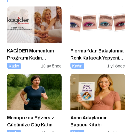
KAGİDER Momentum
Flormar’dan Bakışlarına
Programı Kadın
Renk Katacak Yepyeni
Girişimcilerin Gücüne
Color Treasure Maskara
Kadın
10 ay önce
Kadın
1 yıl önce
Güç Katıyor
Serisi!
Menopozda Egzersiz:
Anne Adaylarının
Gücünüze Güç Katın
Başucu Kitabı