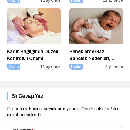
Kadın
11 ay önce
Kadın
12 ay önce
Kadın Sağlığında Düzenli
Bebeklerde Gaz
Kontrolün Önemi
Sancısı: Nedenleri,
Belirtileri ve Etkili
Kadın
11 ay önce
Kadın
1 yıl önce
Çözümler
Bir Cevap Yaz
E-posta adresiniz yayınlanmayacak.
Gerekli alanlar
*
ile
işaretlenmişlerdir