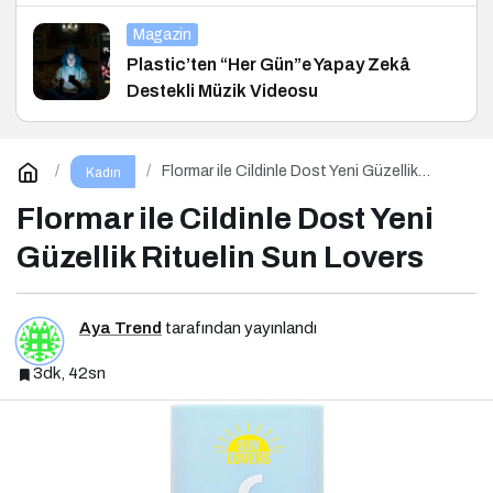
ve Hukuk Konferansı
Magazin
Plastic’ten “Her Gün”e Yapay Zekâ
Destekli Müzik Videosu
Flormar ile Cildinle Dost Yeni Güzellik
Kadın
Rituelin Sun Lovers
Flormar ile Cildinle Dost Yeni
Güzellik Rituelin Sun Lovers
Aya Trend
tarafından yayınlandı
3dk, 42sn