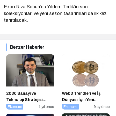
Expo Riva Schuh’da Yıldem Terlik’in son
koleksiyonları ve yeni sezon tasarımları da ilk kez
tanıtılacak.
Benzer Haberler
2030 Sanayi ve
Web3 Trendleri ve İş
Teknoloji Stratejisi
Dünyası İçin Yeni
Açıklandı
Fırsatlar
Ekonomi
1 yıl önce
Ekonomi
9 ay önce