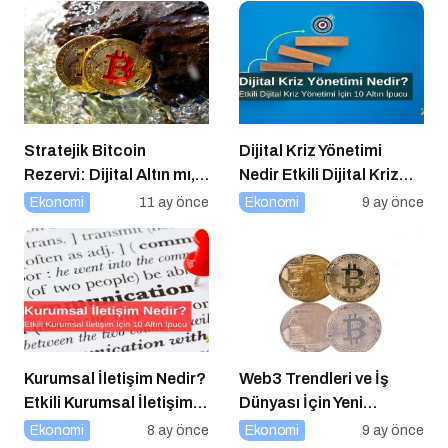
Stratejik Bitcoin
Dijital Kriz Yönetimi
Rezervi: Dijital Altın mı,
Nedir Etkili Dijital Kriz
Riskli Bir Hamle mi?
Yönetimi için 10 Altın
Ekonomi
11 ay önce
Ekonomi
9 ay önce
İpucu
Kurumsal İletişim Nedir?
Web3 Trendleri ve İş
Etkili Kurumsal İletişim
Dünyası İçin Yeni
İçin 10 Altın İpucu
Fırsatlar
Ekonomi
8 ay önce
Ekonomi
9 ay önce