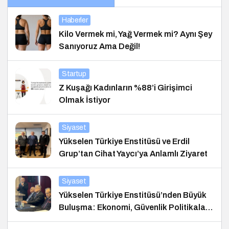
Haberler
Kilo Vermek mi, Yağ Vermek mi? Aynı Şey
Sanıyoruz Ama Değil!
Startup
Z Kuşağı Kadınların %88’i Girişimci
Olmak İstiyor
Siyaset
Yükselen Türkiye Enstitüsü ve Erdil
Grup’tan Cihat Yaycı’ya Anlamlı Ziyaret
Siyaset
Yükselen Türkiye Enstitüsü’nden Büyük
Buluşma: Ekonomi, Güvenlik Politikaları
ve Hukuk Konferansı