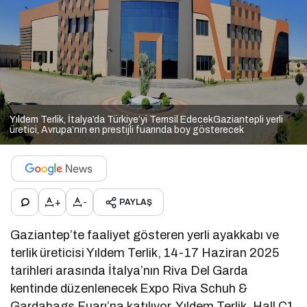
Yıldem Terlik, İtalya’da Türkiye’yi Temsil EdecekGaziantepli yerli
üretici, Avrupa’nın en prestijli fuarında boy gösterecek
+
-
PAYLAŞ
Gaziantep’te faaliyet gösteren yerli ayakkabı ve
terlik üreticisi Yıldem Terlik, 14-17 Haziran 2025
tarihleri arasında İtalya’nın Riva Del Garda
kentinde düzenlenecek Expo Riva Schuh &
Gardabags Fuarı’na katılıyor. Yıldem Terlik, Hall C1