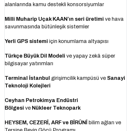
alanlarında kamu destekli konsorsiyumlar
Milli Muharip Uçak KAAN’ın seri üretimi
ve hava
savunmasında bütünleşik sistemler
Yerli GPS sistemi
için konumlama altyapısı
Türkçe Büyük Dil Modeli
ve yapay zekâ süper
bilgisayar yatırımları
Terminal İstanbul
girişimcilik kampüsü ve
Sanayi
Teknoloji Kolejleri
Ceyhan Petrokimya Endüstri
Bölgesi
ve
Nükleer Teknopark
HEYSEM, CEZERÎ, ARF ve BÎRÛNÎ
bilim ağları ve
Tersine Beyin Göçü Programı