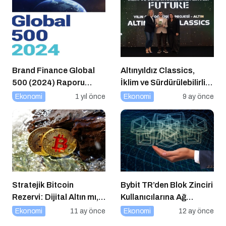
Brand Finance Global
Altınyıldız Classics,
500 (2024) Raporu
İklim ve Sürdürülebilirlik
Yayımlandı!
Ödülleri’nde “Yılın Geri
Ekonomi
1 yıl önce
Ekonomi
9 ay önce
Dönüşüm Projesi”
Kategorisinde Altın Ödül
Kazandı
Stratejik Bitcoin
Bybit TR’den Blok Zinciri
Rezervi: Dijital Altın mı,
Kullanıcılarına Ağ
Riskli Bir Hamle mi?
Tıkanıklığı Rehberi!
Ekonomi
11 ay önce
Ekonomi
12 ay önce