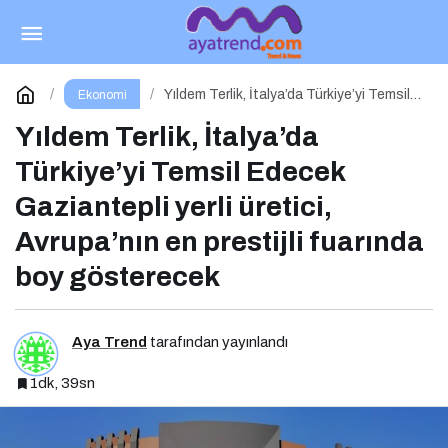
2030 Sanayi ve Teknoloji Stratejisi Açıklandı
Paylaş
Yorum Yap
Yıldem Terlik, İtalya’da Türkiye’yi Temsil
Ekonomi
Edecek Gaziantepli yerli üretici,
Avrupa’nın en prestijli fuarında boy
Yıldem Terlik, İtalya’da
gösterecek
Türkiye’yi Temsil Edecek
Gaziantepli yerli üretici,
Avrupa’nın en prestijli fuarında
boy gösterecek
Aya Trend
tarafından yayınlandı
1dk, 39sn