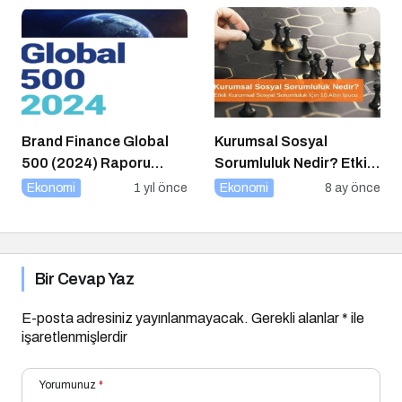
Brand Finance Global
Kurumsal Sosyal
500 (2024) Raporu
Sorumluluk Nedir? Etkili
Yayımlandı!
Kurumsal Sosyal
Ekonomi
1 yıl önce
Ekonomi
8 ay önce
Sorumluluk İçin 10 Altın
Öneri
Bir Cevap Yaz
E-posta adresiniz yayınlanmayacak.
Gerekli alanlar
*
ile
işaretlenmişlerdir
Yorumunuz
*