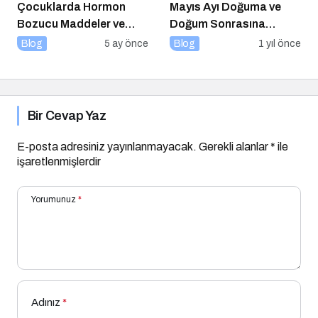
Çocuklarda Hormon
Mayıs Ayı Doğuma ve
Bozucu Maddeler ve
Doğum Sonrasına
Paketli Gıdalar
Hazırlık Atölyesi
Blog
5 ay önce
Blog
1 yıl önce
Bir Cevap Yaz
E-posta adresiniz yayınlanmayacak.
Gerekli alanlar
*
ile
işaretlenmişlerdir
Yorumunuz
*
Adınız
*