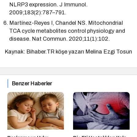
NLRP3 expression. J Immunol.
2009;183(2):787–791.
Martínez-Reyes I, Chandel NS. Mitochondrial
TCA cycle metabolites control physiology and
disease. Nat Commun. 2020;11(1):102.
Kaynak: Bihaber.TR köşe yazarı Melina Ezgi Tosun
Benzer Haberler