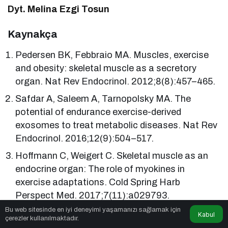
Dyt. Melina Ezgi Tosun
Kaynakça
Pedersen BK, Febbraio MA. Muscles, exercise
and obesity: skeletal muscle as a secretory
organ. Nat Rev Endocrinol. 2012;8(8):457–465.
Safdar A, Saleem A, Tarnopolsky MA. The
potential of endurance exercise-derived
exosomes to treat metabolic diseases. Nat Rev
Endocrinol. 2016;12(9):504–517.
Hoffmann C, Weigert C. Skeletal muscle as an
endocrine organ: The role of myokines in
exercise adaptations. Cold Spring Harb
Perspect Med. 2017;7(11):a029793.
Bu web sitesinde en iyi deneyimi yaşamanızı sağlamak için
Brandt C, Pedersen BK. The role of exercise-
Kabul
çerezler kullanılmaktadır.
induced myokines in muscle homeostasis and