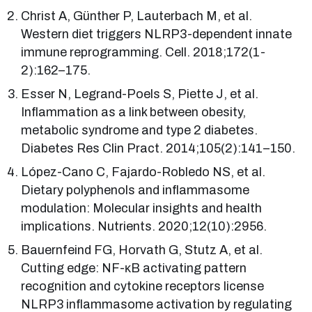
Christ A, Günther P, Lauterbach M, et al.
Western diet triggers NLRP3-dependent innate
immune reprogramming. Cell. 2018;172(1-
2):162–175.
Esser N, Legrand-Poels S, Piette J, et al.
Inflammation as a link between obesity,
metabolic syndrome and type 2 diabetes.
Diabetes Res Clin Pract. 2014;105(2):141–150.
López-Cano C, Fajardo-Robledo NS, et al.
Dietary polyphenols and inflammasome
modulation: Molecular insights and health
implications. Nutrients. 2020;12(10):2956.
Bauernfeind FG, Horvath G, Stutz A, et al.
Cutting edge: NF-κB activating pattern
recognition and cytokine receptors license
NLRP3 inflammasome activation by regulating