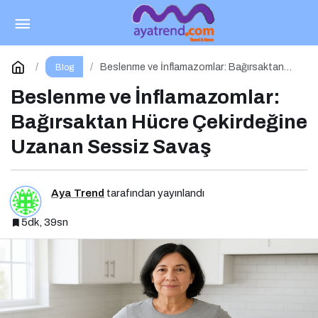
Exerkineler ve Beslenme Etkileşimi: Metabolik
Sağlıkta Yeni Bir Perspektif
Paylaş
Yorum Yap
Beslenme ve İnflamazomlar: Bağırsaktan
Blog
Hücre Çekirdeğine Uzanan Sessiz Savaş
Beslenme ve İnflamazomlar:
Bağırsaktan Hücre Çekirdeğine
Uzanan Sessiz Savaş
Aya Trend
tarafından yayınlandı
5dk, 39sn