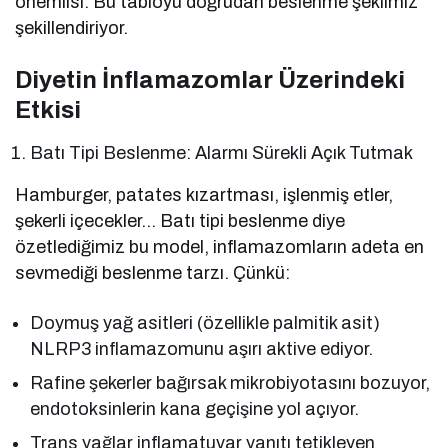
önemlisi: Bu tabloyu doğrudan beslenme şeklimiz
şekillendiriyor.
Diyetin İnflamazomlar Üzerindeki
Etkisi
Batı Tipi Beslenme: Alarmı Sürekli Açık Tutmak
Hamburger, patates kızartması, işlenmiş etler,
şekerli içecekler… Batı tipi beslenme diye
özetlediğimiz bu model, inflamazomların adeta en
sevmediği beslenme tarzı. Çünkü:
Doymuş yağ asitleri (özellikle palmitik asit)
NLRP3 inflamazomunu aşırı aktive ediyor.
Rafine şekerler bağırsak mikrobiyotasını bozuyor,
endotoksinlerin kana geçişine yol açıyor.
Trans yağlar inflamatuvar yanıtı tetikleyen