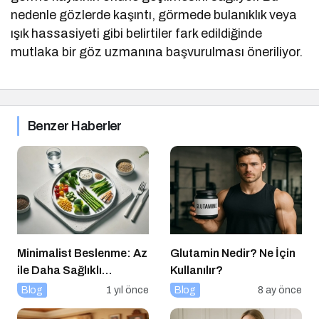
nedenle gözlerde kaşıntı, görmede bulanıklık veya
ışık hassasiyeti gibi belirtiler fark edildiğinde
mutlaka bir göz uzmanına başvurulması öneriliyor.
Benzer Haberler
Minimalist Beslenme: Az
Glutamin Nedir? Ne İçin
ile Daha Sağlıklı
Kullanılır?
Yaşamak
Blog
1 yıl önce
Blog
8 ay önce