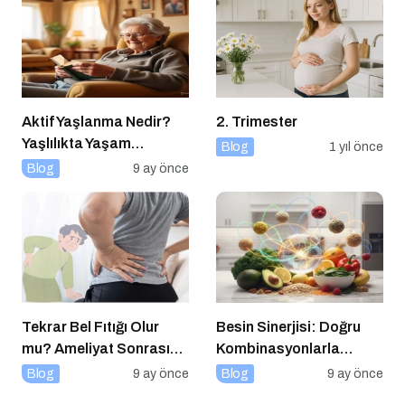
Aktif Yaşlanma Nedir?
2. Trimester
Yaşlılıkta Yaşam
Blog
1 yıl önce
Kalitesini Artırmanın
Blog
9 ay önce
Altın Kuralları
Tekrar Bel Fıtığı Olur
Besin Sinerjisi: Doğru
mu? Ameliyat Sonrası
Kombinasyonlarla
Korunma Yolları
Besinlerin Gücünü Artırın
Blog
9 ay önce
Blog
9 ay önce