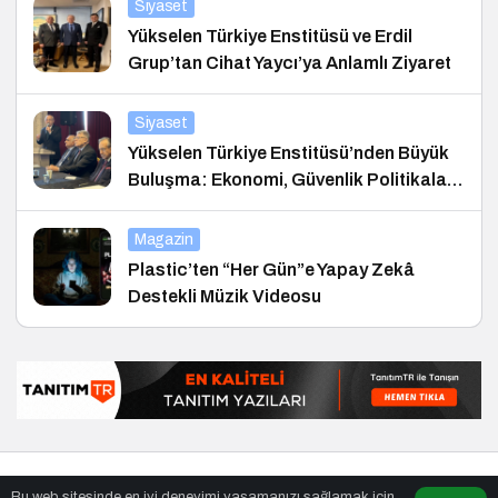
Siyaset
Yükselen Türkiye Enstitüsü ve Erdil
Grup’tan Cihat Yaycı’ya Anlamlı Ziyaret
Siyaset
Yükselen Türkiye Enstitüsü’nden Büyük
Buluşma: Ekonomi, Güvenlik Politikaları
ve Hukuk Konferansı
Magazin
Plastic’ten “Her Gün”e Yapay Zekâ
Destekli Müzik Videosu
© Telif Hakkı 26.01.2021, Tüm Hakları Saklıdır.
haber
,
en iyiler
Bu web sitesinde en iyi deneyimi yaşamanızı sağlamak için