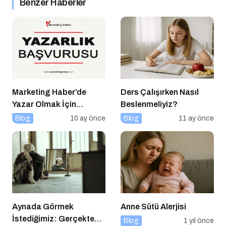
Benzer Haberler
Marketing Haber’de
Ders Çalışırken Nasıl
Yazar Olmak İçin
Beslenmeliyiz?
Yazarlık Başvurusu
Blog
10 ay önce
Blog
11 ay önce
Başladı!
Aynada Görmek
Anne Sütü Alerjisi
İstediğimiz: Gerçekten
Blog
1 yıl önce