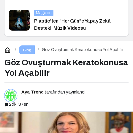
ve Hukuk Konferansı
Magazin
Plastic’ten “Her Gün”e Yapay Zekâ
Destekli Müzik Videosu
Göz Ovuşturmak Keratokonusa Yol Açabilir
Blog
Göz Ovuşturmak Keratokonusa
Yol Açabilir
Aya Trend
tarafından yayınlandı
2dk, 37sn