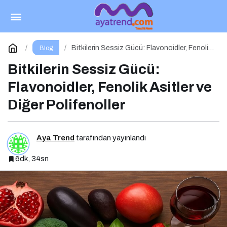
Göz Ovuşturmak Keratokonusa Yol Açabilir
Paylaş
Yorum Yap
Bitkilerin Sessiz Gücü: Flavonoidler, Fenolik
Blog
Asitler ve Diğer Polifenoller
Bitkilerin Sessiz Gücü:
Flavonoidler, Fenolik Asitler ve
Diğer Polifenoller
Aya Trend
tarafından yayınlandı
6dk, 34sn