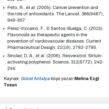
Peto, R., et al. (2005). Cancer prevention and
the role of antioxidants. The Lancet, 366(9487),
949-957.
Pérez-Vizcaíno, F., & Santos-Buelga, C. (2015).
Flavonoids as therapeutic agents in the
prevention of cardiovascular diseases. Current
Pharmaceutical Design, 21(19), 2782-2795.
Sinclair, D. A., et al. (2006). Resveratrol: Sirtuin-
activating polyphenol. Science, 312(5772), 242-
244.
Kaynak:
Güzel Antalya
köşe yazarı
Melina Ezgi
Tosun