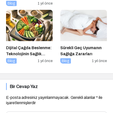
Kimiz?
Blog
1 yıl önce
Dijital Çağda Beslenme:
Sürekli Geç Uyumanın
Teknolojinin Sağlık
Sağlığa Zararları
Üzerindeki Etkileri ve
Blog
1 yıl önce
Blog
1 yıl önce
Yeni Alışkanlıklar
Bir Cevap Yaz
E-posta adresiniz yayınlanmayacak.
Gerekli alanlar
*
ile
işaretlenmişlerdir