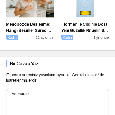
Menopozda Beslenme:
Flormar ile Cildinle Dost
Hangi Besinler Süreci
Yeni Güzellik Rituelin Sun
Kolaylaştırır?
Lovers
Kadın
11 ay önce
Kadın
1 yıl önce
Bir Cevap Yaz
E-posta adresiniz yayınlanmayacak.
Gerekli alanlar
*
ile
işaretlenmişlerdir
Yorumunuz
*