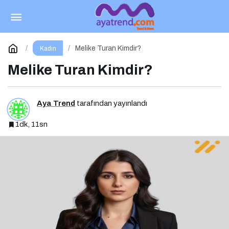
KAGİDER Momentum Programı Kadın
Girişimcilerin Gücüne Güç Katıyor
Paylaş
Yorum Yap
Melike Turan Kimdir?
Kadın
Melike Turan Kimdir?
Aya Trend
tarafından yayınlandı
1dk, 11sn