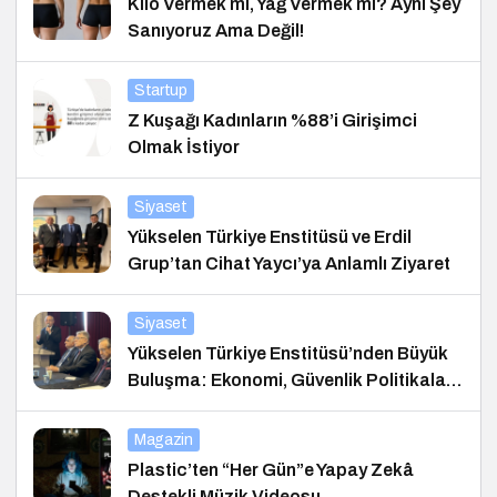
Kilo Vermek mi, Yağ Vermek mi? Aynı Şey
Sanıyoruz Ama Değil!
Startup
Z Kuşağı Kadınların %88’i Girişimci
Olmak İstiyor
Siyaset
Yükselen Türkiye Enstitüsü ve Erdil
Grup’tan Cihat Yaycı’ya Anlamlı Ziyaret
Siyaset
Yükselen Türkiye Enstitüsü’nden Büyük
Buluşma: Ekonomi, Güvenlik Politikaları
ve Hukuk Konferansı
Magazin
Plastic’ten “Her Gün”e Yapay Zekâ
Destekli Müzik Videosu