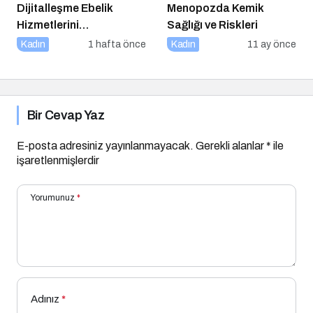
Dijitalleşme Ebelik
Menopozda Kemik
Hizmetlerini
Sağlığı ve Riskleri
Dönüştürüyor
Kadın
1 hafta önce
Kadın
11 ay önce
Bir Cevap Yaz
E-posta adresiniz yayınlanmayacak.
Gerekli alanlar
*
ile
işaretlenmişlerdir
Yorumunuz
*
Adınız
*