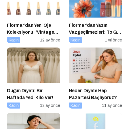
Flormar’dan Yeni Oje
Flormar’dan Yazın
Koleksiyonu: ‘Vintage
Vazgeçilmezleri: To Go
Romance’ Nostaljiyle
Blush & To Go Bronzer
Kadın
12 ay önce
Kadın
1 yıl önce
Harmanlanmış Bir
Zarafeti Tırnaklara
Taşıyor!
Düğün Diyeti: Bir
Neden Diyete Hep
Haftada Yedi Kilo Ver!
Pazartesi Başlıyoruz?
Kadın
12 ay önce
Kadın
11 ay önce