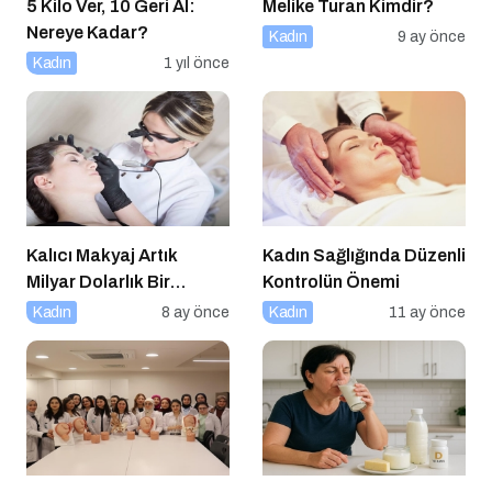
5 Kilo Ver, 10 Geri Al:
Melike Turan Kimdir?
Nereye Kadar?
Kadın
9 ay önce
Kadın
1 yıl önce
Kalıcı Makyaj Artık
Kadın Sağlığında Düzenli
Milyar Dolarlık Bir
Kontrolün Önemi
Endüstri
Kadın
8 ay önce
Kadın
11 ay önce