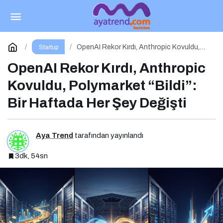
GenZ Talks: “Change the Game” – Geleceği
Tasarlayanlar Sahne Alıyor!
Paylaş
Yorum Yap
OpenAI Rekor Kırdı, Anthropic Kovuldu,
Startup
Polymarket “Bildi”: Bir Haftada Her Şey
Değişti
OpenAI Rekor Kırdı, Anthropic
Kovuldu, Polymarket “Bildi”:
Bir Haftada Her Şey Değişti
Aya Trend
tarafından yayınlandı
3dk, 54sn