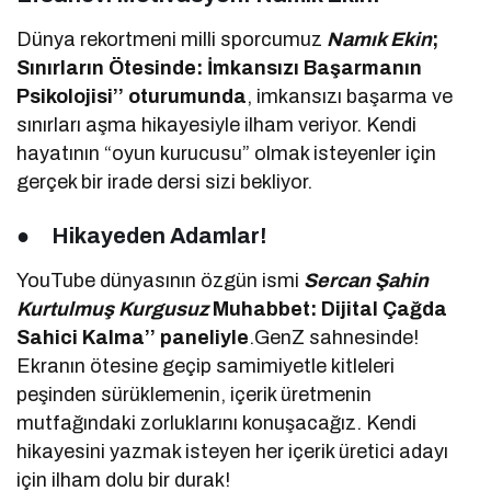
Dünya rekortmeni milli sporcumuz
Namık Ekin
;
Sınırların Ötesinde: İmkansızı Başarmanın
Psikolojisi’’ oturumunda
, imkansızı başarma ve
sınırları aşma hikayesiyle ilham veriyor. Kendi
hayatının “oyun kurucusu” olmak isteyenler için
gerçek bir irade dersi sizi bekliyor.
●
Hikayeden Adamlar!
YouTube dünyasının özgün ismi
Sercan Şahin
Kurtulmuş
Kurgusuz
Muhabbet: Dijital Çağda
Sahici Kalma’’ paneliyle
.GenZ sahnesinde!
Ekranın ötesine geçip samimiyetle kitleleri
peşinden sürüklemenin, içerik üretmenin
mutfağındaki zorluklarını konuşacağız. Kendi
hikayesini yazmak isteyen her içerik üretici adayı
için ilham dolu bir durak!