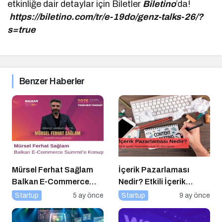
etkinliğe dair detaylar için Biletler
Biletino
’da!
https://biletino.com/tr/e-19do/genz-talks-26/?
s=true
Benzer Haberler
Mürsel Ferhat Sağlam
İçerik Pazarlaması
Balkan E-Commerce
Nedir? Etkili İçerik
Summit’e Konuştu
Pazarlaması İçin 10
Startup
5 ay önce
Startup
9 ay önce
Altın İpucu