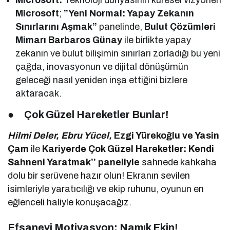
Microsoft:
Teknoloji dünyasının küresel vizyoneri
Microsoft
;
”Yeni Normal: Yapay Zekanın
Sınırlarını Aşmak”
panelinde,
Bulut Çözümleri
Mimarı Barbaros Günay
ile birlikte yapay
zekanın ve bulut bilişimin sınırları zorladığı bu yeni
çağda, inovasyonun ve dijital dönüşümün
geleceği nasıl yeniden inşa ettiğini bizlere
aktaracak.
●
Çok Güzel Hareketler Bunlar!
Hilmi Deler, Ebru Yücel,
Ezgi Yürekoğlu ve Yasin
Çam
ile
Kariyerde Çok Güzel Hareketler: Kendi
Sahneni Yaratmak’’ paneliyle
sahnede kahkaha
dolu bir serüvene hazır olun! Ekranın sevilen
isimleriyle yaratıcılığı ve ekip ruhunu, oyunun en
eğlenceli haliyle konuşacağız.
Efsanevi Motivasyon: Namık Ekin!