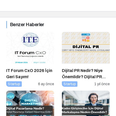
Benzer Haberler
IT Forum CxO 2026 İçin
Dijital PR Nedir? Niye
Geri Sayım!
Önemlidir? Dijital PR
Nasıl Uygulanır?
Startup
6 ay önce
Startup
1 yıl önce