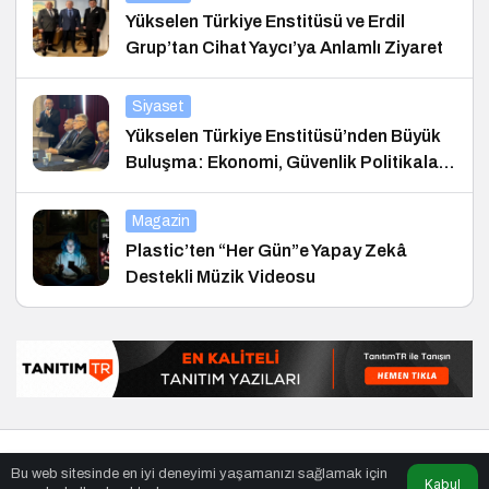
Yükselen Türkiye Enstitüsü ve Erdil
Grup’tan Cihat Yaycı’ya Anlamlı Ziyaret
Siyaset
Yükselen Türkiye Enstitüsü’nden Büyük
Buluşma: Ekonomi, Güvenlik Politikaları
ve Hukuk Konferansı
Magazin
Plastic’ten “Her Gün”e Yapay Zekâ
Destekli Müzik Videosu
© Telif Hakkı 26.01.2021, Tüm Hakları Saklıdır.
haber
,
en iyiler
Bu web sitesinde en iyi deneyimi yaşamanızı sağlamak için
listesi
,
bihaber
,
sağlıklı
Kabul