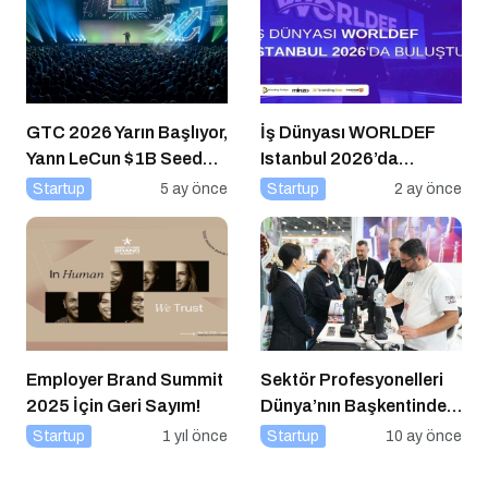
GTC 2026 Yarın Başlıyor,
İş Dünyası WORLDEF
Yann LeCun $1B Seed
Istanbul 2026’da
Aldı: AI Fonlama
Buluştu
Startup
5 ay önce
Startup
2 ay önce
Çılgınlığı
Employer Brand Summit
Sektör Profesyonelleri
2025 İçin Geri Sayım!
Dünya’nın Başkentinde
Buluşacak!
Startup
1 yıl önce
Startup
10 ay önce