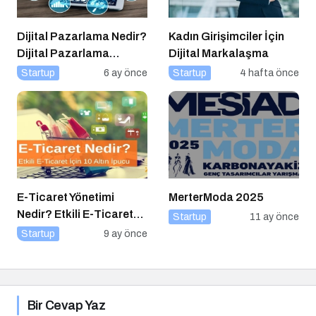
Dijital Pazarlama Nedir?
Kadın Girişimciler İçin
Dijital Pazarlama
Dijital Markalaşma
Kariyeri Nasıl İnşa Edilir?
Startup
6 ay önce
Startup
4 hafta önce
E-Ticaret Yönetimi
MerterModa 2025
Nedir? Etkili E-Ticaret
Startup
11 ay önce
Yönetimi İçin 10 Altın
Startup
9 ay önce
İpucu
Bir Cevap Yaz