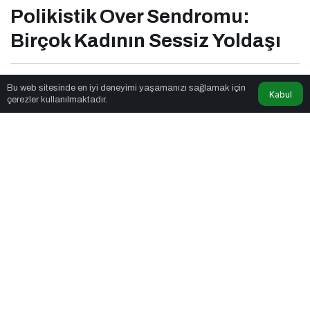
Polikistik Over Sendromu:
Birçok Kadının Sessiz Yoldaşı
Aya Trend
tarafından yayınlandı
Bu web sitesinde en iyi deneyimi yaşamanızı sağlamak için
Kabul
çerezler kullanılmaktadır.
5dk, 42sn
Polikistik Over Sendromu: Birçok Kadının Sessiz Yoldaşı