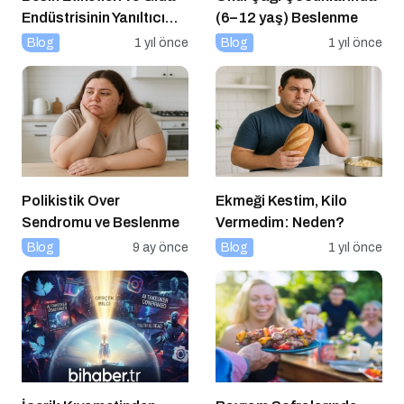
Endüstrisinin Yanıltıcı
(6–12 yaş) Beslenme
Stratejileri
Blog
1 yıl önce
Blog
1 yıl önce
Polikistik Over
Ekmeği Kestim, Kilo
Sendromu ve Beslenme
Vermedim: Neden?
Blog
9 ay önce
Blog
1 yıl önce