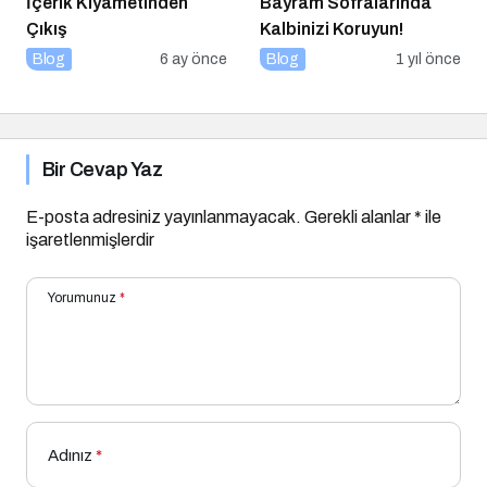
İçerik Kıyametinden
Bayram Sofralarında
Çıkış
Kalbinizi Koruyun!
Blog
6 ay önce
Blog
1 yıl önce
Bir Cevap Yaz
E-posta adresiniz yayınlanmayacak.
Gerekli alanlar
*
ile
işaretlenmişlerdir
Yorumunuz
*
Adınız
*