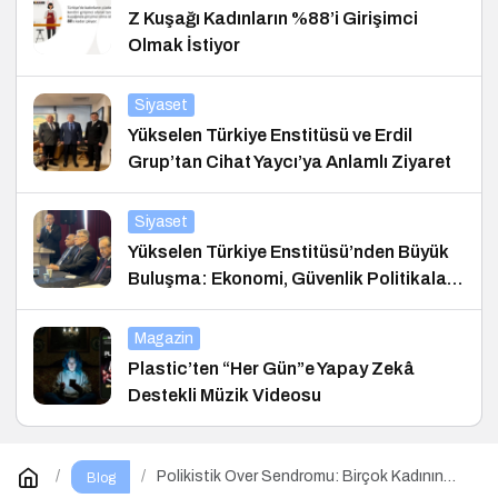
Z Kuşağı Kadınların %88’i Girişimci
Olmak İstiyor
Siyaset
Yükselen Türkiye Enstitüsü ve Erdil
Grup’tan Cihat Yaycı’ya Anlamlı Ziyaret
Siyaset
Yükselen Türkiye Enstitüsü’nden Büyük
Buluşma: Ekonomi, Güvenlik Politikaları
ve Hukuk Konferansı
Magazin
Plastic’ten “Her Gün”e Yapay Zekâ
Destekli Müzik Videosu
Polikistik Over Sendromu: Birçok Kadının
Blog
Sessiz Yoldaşı