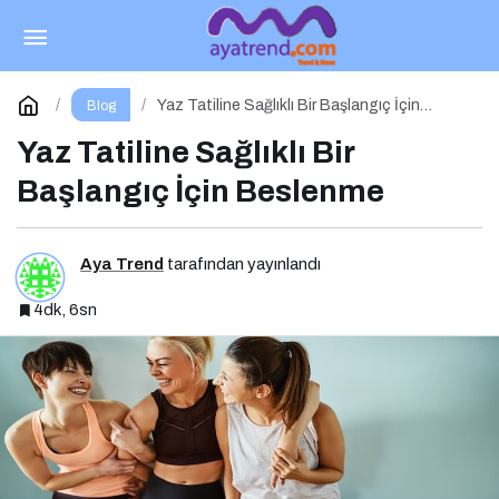
Polikistik Over Sendromu: Birçok Kadının
Sessiz Yoldaşı
Paylaş
Yorum Yap
Yaz Tatiline Sağlıklı Bir Başlangıç İçin
Blog
Beslenme
Yaz Tatiline Sağlıklı Bir
Başlangıç İçin Beslenme
Aya Trend
tarafından yayınlandı
4dk, 6sn